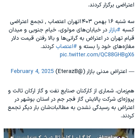
اسرائیل در جنگ
اعتراضی برگزار کردند.
نرگس محمدی برنده جایزه نوبل صلح
سه شنبه ۱۶ بهمن ۱۴۰۳تهران اعتصاب , تجمع اعتراضی
همایش محافظه‌کاران آمریکا «سی‌پک»
کسبه
#بازار
در خیابان‌های مولوی، خیام جنوبی و میدان
صفحه‌های ویژه
قیام تهران در اعتراض به گرانی‌ها و بالا رفتن قیمت دلار
مغازه‌های خود را بسته و
#اعتصاب
کردند.
سفر پرزیدنت ترامپ به چین
pic.twitter.com/QC88GHBgX6
— اعتراض مدنی بازار (@EterazB)
February 4, 2025
هم‌زمان، شماری از کارکنان صنایع نفت و گاز ارکان ثالث و
پروژه‌ای شرکت پالایش گاز فجر جم در استان بوشهر در
اعتراض به رسیدگی نشدن به مطالبات‌شان بار دیگر تجمع
کردند.