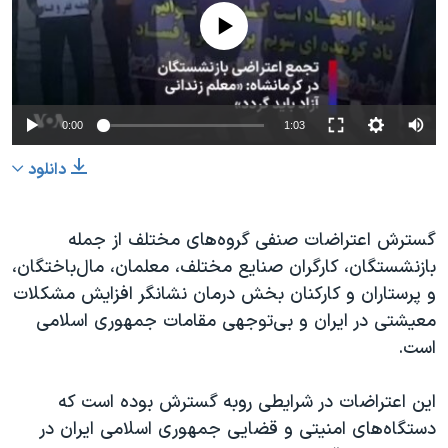
No media source currently available
Auto
0:00
1:03
240p
دانلود
360p
480p
360p
240p
Auto
480p
گسترش اعتراضات صنفی گروه‌های مختلف از جمله
بازنشستگان، کارگران صنایع مختلف، معلمان، مال‌باختگان،
720p
1080p
720p
و پرستاران و کارکنان بخش درمان نشانگر افزایش مشکلات
1080p
معیشتی در ایران و بی‌توجهی مقامات جمهوری اسلامی
است.
این اعتراضات در شرایطی روبه گسترش بوده است که
دستگاه‌های امنیتی و قضایی جمهوری اسلامی ایران در