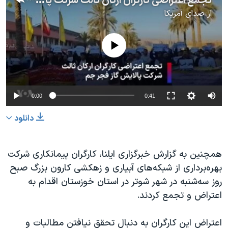
تجمع اعتراضی کارگران ارکان ثالث شرکت پالایش گاز فجر جم
از
صدای آمریکا
No media source currently available
Auto
0:00
0:41
240p
دانلود
360p
480p
360p
240p
Auto
480p
همچنین به گزارش خبرگزاری ایلنا، کارگران پیمانکاری شرکت
بهره‌برداری از شبکه‌های آبیاری و زهکشی کارون بزرگ صبح
720p
1080p
720p
روز سه‌شنبه در شهر شوتر در استان خوزستان اقدام به
1080p
اعتراض و تجمع کردند.
اعتراض این کارگران به دنبال تحقق نیافتن مطالبات و