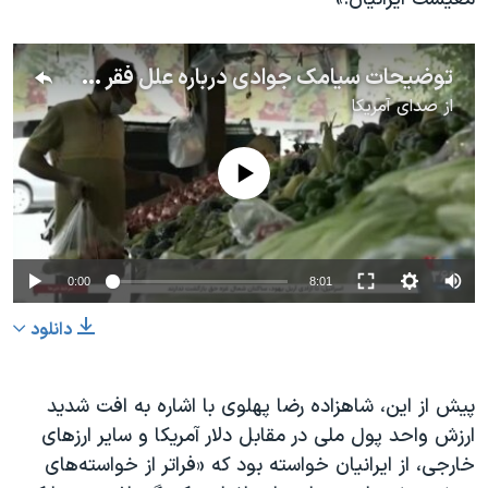
توضیحات سیامک جوادی درباره علل فقر مردم ایران علیرغم تقویت نیروهای نیابتی جمهوری اسلامی
از
صدای آمریکا
No media source currently available
Auto
0:00
8:01
240p
دانلود
360p
480p
360p
240p
Auto
480p
پیش از این، شاهزاده رضا پهلوی با اشاره به افت شدید
ارزش واحد پول ملی در مقابل دلار آمریکا و سایر ارزهای
720p
1080p
720p
خارجی، از ایرانیان خواسته بود که «فراتر از خواسته‌های
1080p