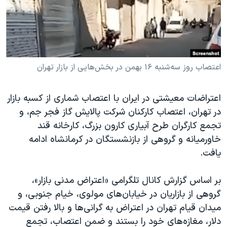
دنبال کنید
مستندها
فرهنگ و زندگی
حقوق شهروندی
انتخابات ریاست جمهوری آمریکا ۲۰۲۴
اقتصادی
حمله جمهوری اسلامی به اسرائیل
رمز مهسا
علم و فناوری
اعتصاب روز سه‌شنبه ۱۶ بهمن در بخش‌هایی از بازار تهران
زبانهای مختلف
اسرائیل در جنگ
ورزش زنان در ایران
اعتراضات معیشتی در ایران با اعتصاب شماری از کسبه بازار
گالری عکس
اعتراضات زن، زندگی، آزادی
در تهران، اعتصاب کارکنان شرکت پالایش گاز فجر جم، و
آرشیو پخش زنده
مجموعه مستندهای دادخواهی
تجمع کارگران طرح آبیاری کارون بزرگ، کارخانه قند
خاورمیانه و گروهی از بازنشستگان در کرمانشاه ادامه
تریبونال مردمی آبان ۹۸
یافت.
دادگاه حمید نوری
چهل سال گروگان‌گیری
بر اساس گزارش کانال تلگرامی «اعتراض مدنی بازار»،
گروهی از بازاریان در خیابان‌های مولوی، خیام جنوبی، و
قانون شفافیت دارائی کادر رهبری ایران
میدان قیام تهران در اعتراض به گرانی‌ها و بالا رفتن قیمت
اعتراضات مردمی آبان ۹۸
دلار، مغازه‌های خود را بستند و ضمن اعتصاب، تجمع