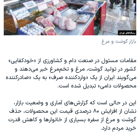
دنبال کنید
مستندها
فرهنگ و زندگی
حقوق شهروندی
انتخابات ریاست جمهوری آمریکا ۲۰۲۴
اقتصادی
حمله جمهوری اسلامی به اسرائیل
رمز مهسا
علم و فناوری
بازار گوشت و مرغ
زبانهای مختلف
اسرائیل در جنگ
ورزش زنان در ایران
مقامات مسئول در صنعت دام و کشاورزی از «خودکفایی»
گالری عکس
اعتراضات زن، زندگی، آزادی
کشور در تولید گوشت، مرغ و تخم‌مرغ خبر می‌دهند و
آرشیو پخش زنده
مجموعه مستندهای دادخواهی
می‌گویند ایران از یک «واردکننده صرف» به یک «صادرکننده
محصولات دامی» تبدیل شده است.
تریبونال مردمی آبان ۹۸
دادگاه حمید نوری
این در حالی است که گزارش‌های آماری و وضعیت بازار،
چهل سال گروگان‌گیری
نشان از افزایش ۸۰ درصدی قیمت این محصولات، حذف
گوشت و مرغ از سفره بسیاری از خانوارها و کاهش قدرت
قانون شفافیت دارائی کادر رهبری ایران
خرید مردم دارد.
اعتراضات مردمی آبان ۹۸