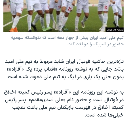
دنبال کنید
مستندها
فرهنگ و زندگی
حقوق شهروندی
انتخابات ریاست جمهوری آمریکا ۲۰۲۴
اقتصادی
حمله جمهوری اسلامی به اسرائیل
رمز مهسا
علم و فناوری
تیم ملی امید ایران بیش از چهار دهه است که نتوانسته سهمیه
زبانهای مختلف
حضور در المپیک را دریافت کند.
اسرائیل در جنگ
ورزش زنان در ایران
گالری عکس
اعتراضات زن، زندگی، آزادی
تازه‌ترین حاشیه فوتبال ایران شاید مربوط به تیم ملی امید
آرشیو پخش زنده
مجموعه مستندهای دادخواهی
باشد جایی که به نوشته روزنامه «آفتاب یزد» یک «آقازاده»
بدون حتی یک بازی در لیگ به تیم ملی دعوت شده است.
تریبونال مردمی آبان ۹۸
دادگاه حمید نوری
به نوشته این روزنامه این «آقازاده» پسر رئیس کمیته اخلاق
چهل سال گروگان‌گیری
در فوتبال است و حضور نام «علی اسدی‌مقدم»، پسر رئیس
کمیته اخلاق در فهرست بازیکنان تیم ملی باعث تعجب
قانون شفافیت دارائی کادر رهبری ایران
خیلی‌ها شده است.
اعتراضات مردمی آبان ۹۸