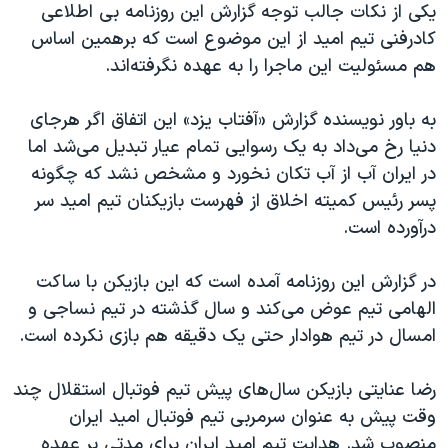
اسرائیل در جنگ
یکی از نکات جالب توجه گزارش این روزنامه بی اطلاعی
کادرفنی تیم امید از این موضوع است که برهمین اساس
نرگس محمدی برنده جایزه نوبل صلح
هم مسئولیت این ماجرا را به عهده نگرفته‌اند.
همایش محافظه‌کاران آمریکا «سی‌پک»
صفحه‌های ویژه
به باور نویسنده گزارش «آفتاب یزد» این اتفاق اگر هرجای
دنیا رخ می‌داد به یک رسوایی تمام عیار تبدیل می‌شد اما
سفر پرزیدنت ترامپ به چین
در ایران آب از آب تکان نخورد و مشخص نشد که چگونه
پسر رئیس کمیته اخلاق از فهرست بازیکنان تیم امید سر
درآورده است.
در گزارش این روزنامه آمده است که این بازیکن با ساکت
الهامی تیم عوض می‌کند و سال گذشته در تیم نساجی و
امسال در تیم هوادار حتی یک دقیقه هم بازی نکرده است.
رضا عنایتی بازیکن سال‌های پیش تیم فوتبال استقلال چند
وقت پیش به عنوان سرمربی تیم فوتبال امید ایران
منصوب شد. هدایت تیم امید ایران برای مدتی بر عهده