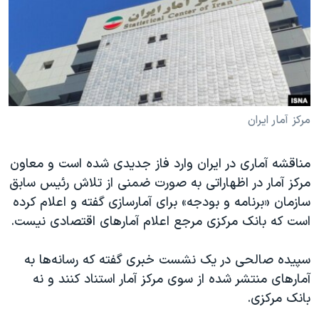
دنبال کنید
مستندها
فرهنگ و زندگی
حقوق شهروندی
انتخابات ریاست جمهوری آمریکا ۲۰۲۴
اقتصادی
حمله جمهوری اسلامی به اسرائیل
رمز مهسا
علم و فناوری
زبانهای مختلف
اسرائیل در جنگ
ورزش زنان در ایران
مرکز آمار ایران
گالری عکس
اعتراضات زن، زندگی، آزادی
مناقشه آماری در ایران وارد فاز جدیدی شده است و معاون
آرشیو پخش زنده
مجموعه مستندهای دادخواهی
مرکز آمار در اظهاراتی به صورت ضمنی از تلاش رئیس سابق
تریبونال مردمی آبان ۹۸
سازمان «برنامه و بودجه» برای آمارسازی گفته و اعلام کرده
است که بانک مرکزی مرجع اعلام آمارهای اقتصادی نیست.
دادگاه حمید نوری
چهل سال گروگان‌گیری
سپیده صالحی در یک نشست خبری گفته که رسانه‌ها به
قانون شفافیت دارائی کادر رهبری ایران
آمارهای منتشر شده از سوی مرکز آمار استناد کنند و نه
بانک مرکزی.
اعتراضات مردمی آبان ۹۸