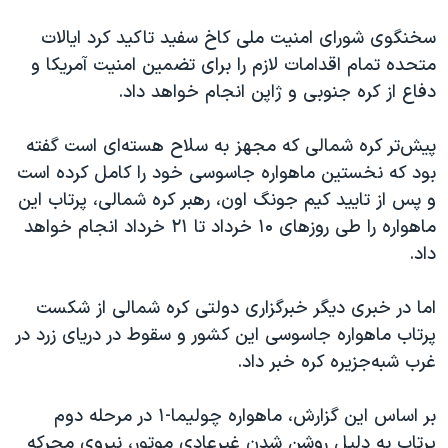
اسرائیل در جنگ
سخنگوی شورای امنیت ملی کاخ سفید تاکید کرد ایالات
نرگس محمدی برنده جایزه نوبل صلح
متحده تمام اقدامات لازم را برای تضمین امنیت آمریکا و
همایش محافظه‌کاران آمریکا «سی‌پک»
دفاع از کره جنوبی و ژاپن انجام خواهد داد.
صفحه‌های ویژه
پیش‌تر کره شمالی که مجهز به سلاح هسته‌ای است گفته
سفر پرزیدنت ترامپ به چین
بود که نخستین ماهواره جاسوسی خود را کامل کرده است
و پس از تایید کیم جونگ اون، رهبر کره شمالی، پرتاب این
ماهواره را طی روزهای ۱۰ خرداد تا ۲۱ خرداد انجام خواهد
داد.
اما در خبری دیگر خبرگزاری دولتی کره شمالی از شکست
پرتاب ماهواره جاسوسی این کشور و سقوط در دریای زرد در
غرب شبه‌جزیره کره خبر داد.
بر اساس این گزارش، ماهواره چولیما-۱ در مرحله دوم
پرتاب به دلیل روشن شدن غیرعادی موتور، نیروی محرکه‌