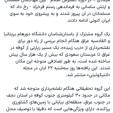
میلادی – در دوره گسترش اسلام - بین مهاجمان مسلمان
اسرائیل در جنگ
و ارتش ساسانی به فرماندهی رستم فرخزاد - رخ داد که
نرگس محمدی برنده جایزه نوبل صلح
مسلمانان در آن پیروز شدند و به پیشروی خود به سوی
همایش محافظه‌کاران آمریکا «سی‌پک»
ایران کنونی ادامه دادند.
صفحه‌های ویژه
یک گروه مشترک از باستان‌شناسان دانشگاه دورهام بریتانیا
سفر پرزیدنت ترامپ به چین
و القادسیه عراق هنگام انجام بررسی از راه دور برای
نقشه‌برداری از «درب زبیده»، یک مسیر زیارتی از کوفه در
عراق تا عربستان سعودی که بیش از یک هزار سال پیش
ساخته شده است، به طور تصادفی متوجه این مکان
شدند. این یافته‌ها روز سه‌شنبه ۲۲ آبان در مجله
«انتیکوئیتی» منتشر شد.
این گروه تحقیقاتی هنگام نقشه‌برداری متوجه شد که
مکانی در حدود ۳۰ کیلومتری جنوب کوفه در استان نجف
در جنوب عراق، منطقه‌ای بیایانی با زمین‌های کشاورزی
پراکنده، دارای ویژگی‌هایی است که دقیقا با توصیف محل