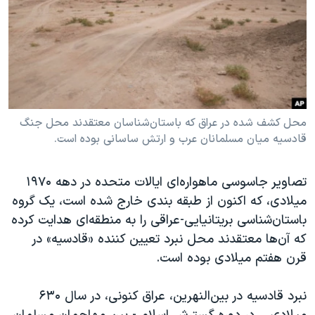
دنبال کنید
مستندها
فرهنگ و زندگی
حقوق شهروندی
انتخابات ریاست جمهوری آمریکا ۲۰۲۴
اقتصادی
حمله جمهوری اسلامی به اسرائیل
رمز مهسا
علم و فناوری
زبانهای مختلف
اسرائیل در جنگ
ورزش زنان در ایران
محل کشف شده در عراق که باستان‌شناسان معتقدند محل جنگ
قادسیه میان مسلمانان عرب و ارتش ساسانی بوده است.
گالری عکس
اعتراضات زن، زندگی، آزادی
آرشیو پخش زنده
مجموعه مستندهای دادخواهی
تصاویر جاسوسی ماهواره‌ای ایالات متحده در دهه ۱۹۷۰
تریبونال مردمی آبان ۹۸
میلادی، که اکنون از طبقه بندی خارج شده است، یک گروه
دادگاه حمید نوری
باستان‌شناسی بریتانیایی-عراقی را به منطقه‌ای هدایت کرده
که آن‌ها معتقدند محل نبرد تعیین کننده «قادسیه» در
چهل سال گروگان‌گیری
قرن هفتم میلادی بوده است.
قانون شفافیت دارائی کادر رهبری ایران
اعتراضات مردمی آبان ۹۸
نبرد قادسیه در بین‌النهرین، عراق کنونی، در سال ۶۳۰