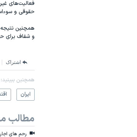
فعالیت‌های غیر
حقوقی و سوءاستف
همچنین نتیجه م
و شفاف برای حما
اشتراک
همچنبن ببینید:
ايران
اقت
مطالب مر
رحم های اجاره