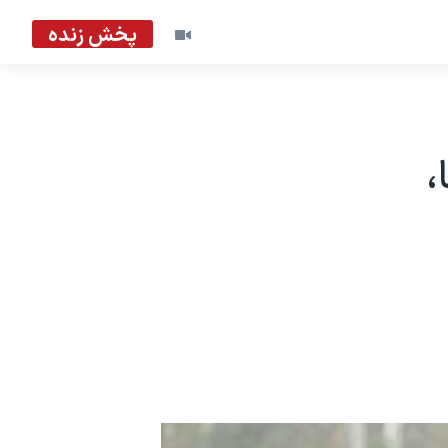
پخش زنده
،