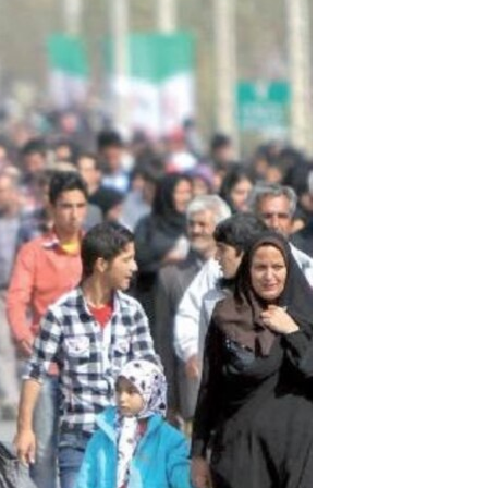
مستندها
فرهنگ و زندگی
حقوق شهروندی
انتخابات ریاست جمهوری آمریکا ۲۰۲۴
اقتصادی
حمله جمهوری اسلامی به اسرائیل
رمز مهسا
علم و فناوری
اسرائیل در جنگ
ورزش زنان در ایران
گالری عکس
اعتراضات زن، زندگی، آزادی
آرشیو پخش زنده
مجموعه مستندهای دادخواهی
تریبونال مردمی آبان ۹۸
دادگاه حمید نوری
چهل سال گروگان‌گیری
قانون شفافیت دارائی کادر رهبری ایران
اعتراضات مردمی آبان ۹۸
اسرائیل در جنگ