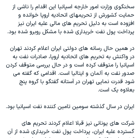
اسرائیل در جنگ
سخنگوی وزارت امور خارجه اسپانيا اين اقدام را ناشی از
نرگس محمدی برنده جایزه نوبل صلح
حمايت کشورش از تحريمهای اتحاديه اروپا خوانده و
افزوده است به دليل تحريم های مالی عليه ايران نيز
همایش محافظه‌کاران آمریکا «سی‌پک»
پرداخت پول نفت خريداری شده با مشکل روبرو شده بود.
صفحه‌های ویژه
سفر پرزیدنت ترامپ به چین
در همين حال رسانه های دولتی ايران اعلام کردند تهران
در واکنش به تحريم های اتحاديه اروپا، صادرات نفت به
اسپانيا را متوقف کرده است و در حال بررسی متوقف کردن
صدور نفت به آلمان و ايتاليا است. اقدامی که گفته می
شود قدرت نمايی تهران در آستانه گفتگو با گروه پنج
بعلاوه يک است.
ايران در سال گذشته سومين تامين کننده نفت اسپانيا بود.
شرکت های يونانی نيز قبلا اعلام کردند تحريم های
گسترده عليه ايران، پرداخت پول نفت خريداری شده از آن