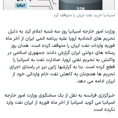
دنبال کنید
مستندها
فرهنگ و زندگی
اسپانيا خريد نفت ايران را متوقف کرد
حقوق شهروندی
انتخابات ریاست جمهوری آمریکا ۲۰۲۴
اقتصادی
حمله جمهوری اسلامی به اسرائیل
وزارت امور خارجه اسپانيا روز سه شنبه اعلام کرد به دليل
رمز مهسا
علم و فناوری
تحريم های اتحاديه اروپا عليه برنامه اتمی ايران از آخر ماه
زبانهای مختلف
اسرائیل در جنگ
ورزش زنان در ایران
فوريه واردات نفت ايران را متوقف کرده است. همان روز
رسانه های دولتی ايران گزارش دادند جمهوری اسلامی در
گالری عکس
اعتراضات زن، زندگی، آزادی
واکنش به تحريم نفتی اروپا، صادارت نفت به اسپانيا را
آرشیو پخش زنده
مجموعه مستندهای دادخواهی
قطع کرده است. بنا به گزارشها ژاپن نيز در راستای اجرای
تریبونال مردمی آبان ۹۸
تحريم ها همچنان به کاهش نفت خام وارداتی خود از
ايران ادامه می دهد.
دادگاه حمید نوری
چهل سال گروگان‌گیری
خبرگزاری فرانسه به نقل از يک سخنگوی وزارت امور خارجه
قانون شفافیت دارائی کادر رهبری ایران
اسپانيا می گويد اسپانيا از آخر ماه فوريه از ايران نفت وارد
نکرده است.
اعتراضات مردمی آبان ۹۸