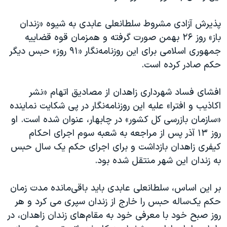
اسرائیل در جنگ
نرگس محمدی برنده جایزه نوبل صلح
پذیرش آزادی مشروط سلطانعلی عابدی به شیوه «زندان
باز» روز ۲۶ بهمن‌ صورت گرفته و همزمان قوه قضاییه
همایش محافظه‌کاران آمریکا «سی‌پک»
جمهوری اسلامی برای این روزنامه‌نگار «۹۱ روز» حبس دیگر
صفحه‌های ویژه
حکم صادر کرده است.
سفر پرزیدنت ترامپ به چین
افشای فساد شهرداری زاهدان از مصادیق اتهام «نشر
اکاذیب و افترا» علیه این روزنامه‌نگار در پی شکایت نماینده
«سازمان بازرسی کل کشور» در چابهار، عنوان شده است. او
روز ۱۳ آذر پس از مراجعه به شعبه سوم اجرای احکام
کیفری زاهدان بازداشت و برای اجرای حکم یک سال حبس
به زندان این شهر منتقل شده بود.
بر این اساس، سلطانعلی عابدی باید باقی‌مانده مدت زمان
حکم یک‌ساله حبس را خارج از زندان سپری می کرد و هر
روز صبح خود با معرفی خود به مقام‌های زندان زاهدان، در