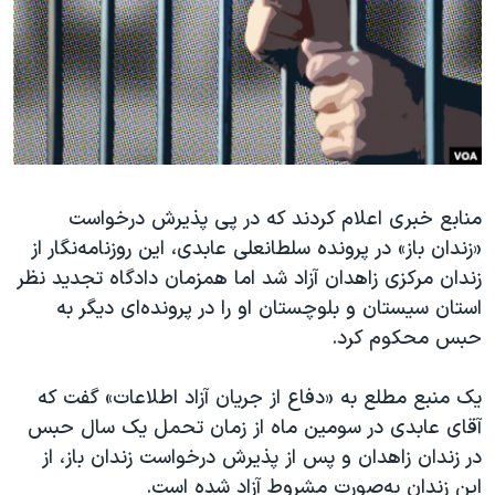
دنبال کنید
مستندها
فرهنگ و زندگی
حقوق شهروندی
انتخابات ریاست جمهوری آمریکا ۲۰۲۴
اقتصادی
حمله جمهوری اسلامی به اسرائیل
رمز مهسا
علم و فناوری
زبانهای مختلف
اسرائیل در جنگ
ورزش زنان در ایران
منابع خبری اعلام کردند که در پی پذیرش درخواست
گالری عکس
اعتراضات زن، زندگی، آزادی
«زندان باز» در پرونده سلطانعلی عابدی، این روزنامه‌نگار از
آرشیو پخش زنده
مجموعه مستندهای دادخواهی
زندان مرکزی زاهدان آزاد شد اما همزمان دادگاه تجدید نظر
تریبونال مردمی آبان ۹۸
استان سیستان‌ و بلوچستان او را در پرونده‌ای دیگر به
حبس محکوم کرد.
دادگاه حمید نوری
چهل سال گروگان‌گیری
یک منبع مطلع به «دفاع از جریان آزاد اطلاعات» گفت که
قانون شفافیت دارائی کادر رهبری ایران
آقای عابدی در سومین ماه از زمان تحمل یک سال حبس
در زندان زاهدان و پس از پذیرش درخواست زندان باز، از
اعتراضات مردمی آبان ۹۸
این زندان به‌صورت مشروط آزاد شده است.