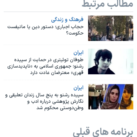
مطالب مرتبط
اسرائیل در جنگ
نرگس محمدی برنده جایزه نوبل صلح
فرهنگ و زندگی
همایش محافظه‌کاران آمریکا «سی‌پک»
حجاب اجباری؛ دستور دین یا مانیفست
حکومت؟
صفحه‌های ویژه
سفر پرزیدنت ترامپ به چین
ايران
طوفان توئیتری در حمایت از سپیده
رشنو؛ جمهوری اسلامی به «ناپدیدسازی
قهری» معترضان عادت دارد
ايران
سپیده رشنو به پنج سال زندان تعلیقی و
نگارش پژوهشی درباره ادب و
وطن‌دوستی محکوم شد
برنامه های قبلی