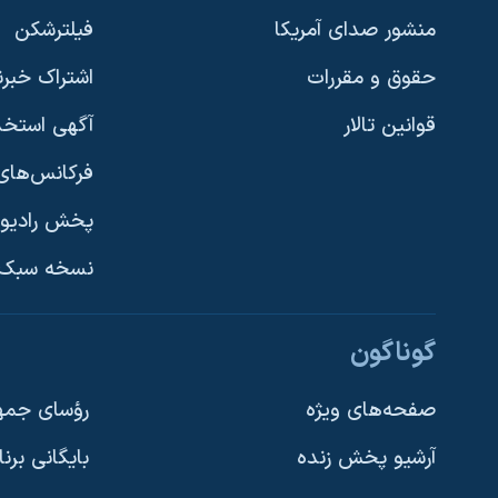
منشور صدای آمریکا
فیلترشکن
حقوق و مقررات
اشتراک خبرن
قوانین تالار
آگهی استخد
فرکانس‌های 
پخش رادیو
یادگیری زبان انگلیسی
نسخه سبک 
دنبال کنید
گوناگون
صفحه‌های ویژه
رؤسای جمهو
آرشیو پخش زنده
بایگانی برن
زبانهای مختلف