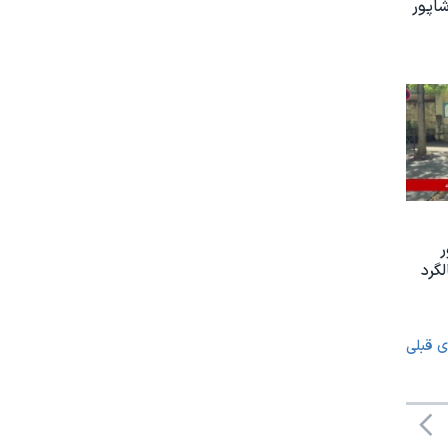
اپور
ر
گرد
ی قبلی