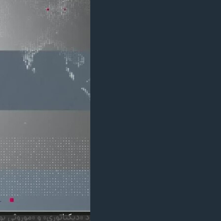
مستندها
فرهنگ و زندگی
حقوق شهروندی
انتخابات ریاست جمهوری آمریکا ۲۰۲۴
اقتصادی
حمله جمهوری اسلامی به اسرائیل
رمز مهسا
علم و فناوری
اسرائیل در جنگ
ورزش زنان در ایران
گالری عکس
اعتراضات زن، زندگی، آزادی
آرشیو پخش زنده
مجموعه مستندهای دادخواهی
تریبونال مردمی آبان ۹۸
دادگاه حمید نوری
چهل سال گروگان‌گیری
قانون شفافیت دارائی کادر رهبری ایران
اعتراضات مردمی آبان ۹۸
اسرائیل در جنگ