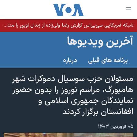
ینکهای
ابل
سترسی
شبکه آمریکایی سی‌بی‌‌اس گزارش رضا ولی‌زاده از زندان اوین را منتشر کرد؛ کامران حکمتی پیش از آغاز شیمی‌درمانی به زندان بازگردانده شد
خانه
هش
آخرین ویدیوها
نسخه سبک وب‌سایت
ه
حتوای
موضوع ها
برنامه های قبلی
درباره
صلی
برنامه های تلویزیونی
ایران
هش
جدول برنامه ها
مسئولان حزب سوسیال دموکرات شهر
ه
آمریکا
فحه
صفحه‌های ویژه
هامبورگ، مراسم نوروز را بدون حضور
جهان
صلی
فرکانس‌های صدای آمریکا
نمایندگان جمهوری اسلامی و
ورزشی
جام جهانی ۲۰۲۶
هش
پخش رادیویی
افغانستان برگزار کردند
ه
گزیده‌ها
عملیات خشم حماسی
ستجو
۲۵۰سالگی آمریکا
ویژه برنامه‌ها
یادگیری زبان انگلیسی
۰۵ فروردین ۱۴۰۳
ویدیوها
بایگانی برنامه‌های تلویزیونی