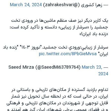
— زهرا کشوری (@zahrakeshvari)
March 24, 2024
یک کاربر دیگر نیز صف منظم ماشین‌ها در ورودی تخت
جمشید را «سرشار از زیبایی» دانسته و تأکید کرده است:
«زنده باد ایران!»
سرشار از زيبايي؛ورودي تخت جمشيد."نوروز ١٤٠٣" "زنده باد
ايران"
pic.twitter.com/8PbGieMvsa
March 23,
— Saeed Mirza (@SaeedMi63789764)
2024
تداوم بازدید گسترده از مکان‌های تاریخی و باستانی در
ایران، در حالی است که در لحظه سال تحویل نیز شمار
قابل توجهی از شهروندان در مکان‌های تاریخی و فرهنگی
و در فضای عمومی برخی شهرهای ایران گرد هم آمدند و