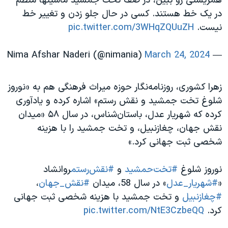
همزیستی رو ببین، در صف تخت جمشید ماشینها منظم
در یک خط هستند. کسی در حال جلو زدن و تغییر خط
نیست.
pic.twitter.com/3WHqZQUuZH
March 24, 2024
— Nima Afshar Naderi (@nimania)
زهرا کشوری، روزنامه‌نگار حوزه میراث فرهنگی هم به «نوروز
شلوغ تخت جمشید و نقش رستم» اشاره کرده و یادآوری
کرده که شهریار عدل، باستان‌شناس، در سال ۵۸ «میدان
نقش جهان، چغازنبیل، و تخت جمشید را با هزینه
شخصی ثبت جهانی کرد.»
نوروز شلوغ
#تخت‌حمشید
و
#نقش‌رستم
روانشاد
«
#شهریار_عدل
» در سال 58، میدان
#نقش_جهان
،
#چغازنبیل
و تخت جمشید با هزینه شخصی‌ ثبت جهانی
کرد.
pic.twitter.com/NtE3CzbeQQ