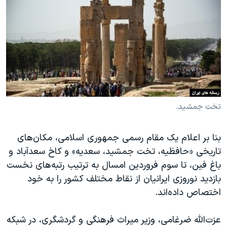
دنبال کنید
مستندها
فرهنگ و زندگی
حقوق شهروندی
انتخابات ریاست جمهوری آمریکا ۲۰۲۴
اقتصادی
حمله جمهوری اسلامی به اسرائیل
رمز مهسا
علم و فناوری
زبانهای مختلف
اسرائیل در جنگ
ورزش زنان در ایران
گالری عکس
اعتراضات زن، زندگی، آزادی
تخت جمشید.
آرشیو پخش زنده
مجموعه مستندهای دادخواهی
بنا بر اعلام یک مقام رسمی جمهوری اسلامی، مکان‌های
تریبونال مردمی آبان ۹۸
تاریخی «حافظیه، تخت جمشید، سعدیه» و کاخ سعدآباد و
دادگاه حمید نوری
باغ فین، تا سوم فروردین امسال به ترتیب رتبه‌های نخست
چهل سال گروگان‌گیری
بازدید نوروزی ایرانیان از نقاط مختلف کشور را به خود
اختصاص داده‌اند.
قانون شفافیت دارائی کادر رهبری ایران
اعتراضات مردمی آبان ۹۸
عزت‌الله ضرغامی، وزیر میراث فرهنگی و گردشگری، در شبکه