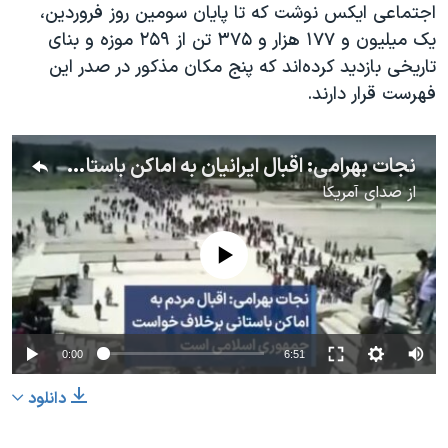
اسرائیل در جنگ
اجتماعی ایکس نوشت که تا پایان سومین روز فروردین،
یک میلیون و ۱۷۷ هزار و ۳۷۵ تن از ۲۵۹ موزه و بنای
نرگس محمدی برنده جایزه نوبل صلح
تاریخی بازدید کرده‌اند که پنج مکان مذکور در صدر این
همایش محافظه‌کاران آمریکا «سی‌پک»
فهرست قرار دارند.
صفحه‌های ویژه
سفر پرزیدنت ترامپ به چین
نجات بهرامی: اقبال ایرانیان به اماکن باستانی برخلاف خواست جمهوری اسلامی است
از
صدای آمریکا
No media source currently available
0:00
6:51
دانلود