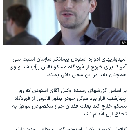
دنبال کنید
مستندها
فرهنگ و زندگی
حقوق شهروندی
انتخابات ریاست جمهوری آمریکا ۲۰۲۴
اقتصادی
حمله جمهوری اسلامی به اسرائیل
رمز مهسا
علم و فناوری
زبانهای مختلف
اسرائیل در جنگ
ورزش زنان در ایران
گالری عکس
اعتراضات زن، زندگی، آزادی
امیدواریهای ادوارد اسنودن پیمانکار سازمان امنیت ملی
آمریکا برای خروج از فرودگاه مسکو نقش برآب شد و وی
آرشیو پخش زنده
مجموعه مستندهای دادخواهی
همچنان باید در این محل باقی بماند.
تریبونال مردمی آبان ۹۸
دادگاه حمید نوری
بر اساس گزارشهای رسیده وکیل آقای اسنودن که روز
چهارشنبه قرار بود موکل خودرا بطور قانونی از فرودگاه
چهل سال گروگان‌گیری
مسکو خارج کند بعلت فقدان جواز مخصوص موفق به
قانون شفافیت دارائی کادر رهبری ایران
تحقق این اقدام نشد.
اعتراضات مردمی آبان ۹۸
آناتولی کوچرنا وکیل اسنودن گفت موکلش هنوز دارای