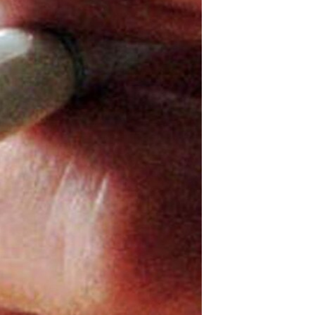
مستندها
فرهنگ و زندگی
حقوق شهروندی
انتخابات ریاست جمهوری آمریکا ۲۰۲۴
اقتصادی
حمله جمهوری اسلامی به اسرائیل
رمز مهسا
علم و فناوری
اسرائیل در جنگ
ورزش زنان در ایران
گالری عکس
اعتراضات زن، زندگی، آزادی
آرشیو پخش زنده
مجموعه مستندهای دادخواهی
تریبونال مردمی آبان ۹۸
دادگاه حمید نوری
چهل سال گروگان‌گیری
قانون شفافیت دارائی کادر رهبری ایران
اعتراضات مردمی آبان ۹۸
اسرائیل در جنگ