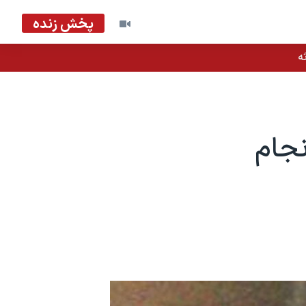
پخش زنده
ه
نجام