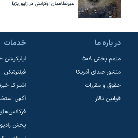
غیرنظامیان اوکراینی در زاپوریژیا
در باره ما
خدمات
متمم بخش ۵۰۸
اپلیکیشن +VOA
منشور صدای آمریکا
فیلترشکن
حقوق و مقررات
اشتراک خبرن
قوانین تالار
آگهی استخد
فرکانس‌های 
پخش رادیو
یادگیری زبان انگلیسی