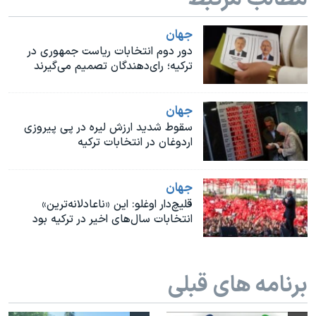
اسرائیل در جنگ
نرگس محمدی برنده جایزه نوبل صلح
جهان
دور دوم انتخابات ریاست جمهوری در
همایش محافظه‌کاران آمریکا «سی‌پک»
ترکیه؛ رای‌دهندگان تصمیم می‌گیرند
صفحه‌های ویژه
سفر پرزیدنت ترامپ به چین
جهان
سقوط شدید ارزش لیره در پی پیروزی
اردوغان در انتخابات ترکیه
جهان
قلیچ‌دار اوغلو: این «ناعادلانه‌ترین»
انتخابات سال‌های اخیر در ترکیه بود
برنامه های قبلی