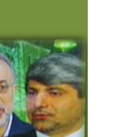
مستندها
فرهنگ و زندگی
حقوق شهروندی
انتخابات ریاست جمهوری آمریکا ۲۰۲۴
اقتصادی
حمله جمهوری اسلامی به اسرائیل
رمز مهسا
علم و فناوری
اسرائیل در جنگ
ورزش زنان در ایران
گالری عکس
اعتراضات زن، زندگی، آزادی
آرشیو پخش زنده
مجموعه مستندهای دادخواهی
تریبونال مردمی آبان ۹۸
دادگاه حمید نوری
چهل سال گروگان‌گیری
قانون شفافیت دارائی کادر رهبری ایران
اعتراضات مردمی آبان ۹۸
اسرائیل در جنگ