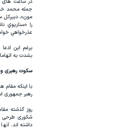
در ساعت های گذ
جمله محمد خزاع
مون»، دبيركل س
را «سناريوي نا
عذرخواهي خواه
برغم این ادعا 
بشدت به اتهامات
سکوت رهبری و
با اینکه مقام ه
رهبر جمهوری اس
روز گذشته مقام
شکوری طرحی برا
داشته اند. آنها