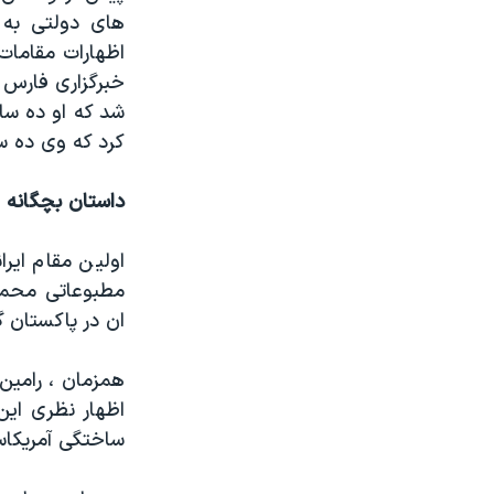
های دولتی به 
اظهارات مقامات 
خبرگزاری فارس ب
شد که او ده سا
کرد که وی ده س
داستان بچگانه
اولین مقام ایر
مطبوعاتی محمو
ان در پاکستان گ
همزمان ، رامین
اظهار نظری این
ساختگی آمریکا