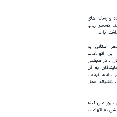
ه و رسانه های
د. همسر ارباب
شته یا نه.
فر استانی به
 این اتهامات
ال ، در مجلس
یندگان به آن
، ادعا کرده ،
، ناشيانه عمل
، روز ملي گينه
نشی به اتهامات