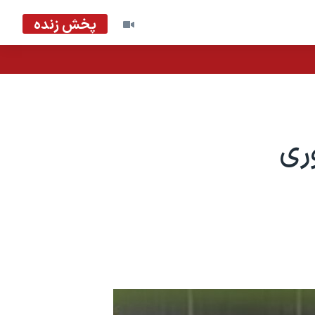
پخش زنده
ری