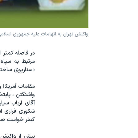
نرگس محمدی برنده جایزه نوبل صلح
همایش محافظه‌کاران آمریکا «سی‌پک»
صفحه‌های ویژه
واکنش تهران به اتهامات علیه جمهوری اسلامی 
سفر پرزیدنت ترامپ به چین
در فاصله کمتر ا
مرتبط به سپاه 
«سناریوی ساختگ
مقامات آمريکا ر
واشنگتن ، پایتخ
آقای ارباب سیا
شکوری فراری است
کیفر خواست صاد
پیش از واکنش مق