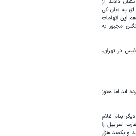
شان دادند. از
ای به «بان کی
م این اتهامات
نگتن مجبور به
ئیس در تهران،
ه اند اما هنوز
یگر بنام غلام
رت اسراییل را
ند و یکصد هزار