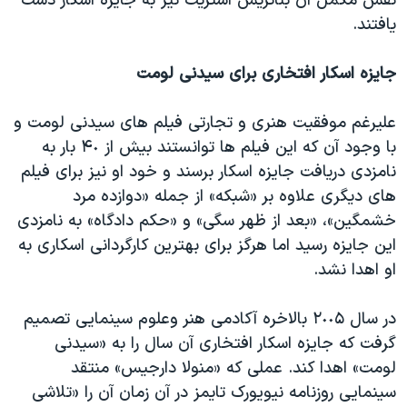
نقش مکمل آن بئاتریس استریت نیز به جایزه اسکار دست
یافتند.
جایزه اسکار افتخاری برای سیدنی لومت
علیرغم موفقیت هنری و تجارتی فیلم های سیدنی لومت و
با وجود آن که این فیلم ها توانستند بیش از ۴٠ بار به
نامزدی دریافت جایزه اسکار برسند و خود او نیز برای فیلم
های دیگری علاوه بر «شبکه» از جمله «دوازده مرد
خشمگین»، «بعد از ظهر سگی» و «حکم دادگاه» به نامزدی
این جایزه رسید اما هرگز برای بهترین کارگردانی اسکاری به
او اهدا نشد.
در سال ٢٠٠۵ بالاخره آکادمی هنر وعلوم سینمایی تصمیم
گرفت که جایزه اسکار افتخاری آن سال را به «سیدنی
لومت» اهدا کند. عملی که «منولا دارجیس» منتقد
سینمایی روزنامه نیویورک تایمز در آن زمان آن را «تلاشی