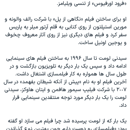
«فرود اورفیوس» از تنسی ویلیامز.
او برای ساختن فیلم «نگاهی از پل» با شرکت رالف والونه و
مورین استپلتون از روی کتابی به قلم آرتور میلر به پاریس
سفر کرد و فیلم های دیگری نیز از روی آثار معروف چخوف
و یوجین اونیل ساخت.
سیدنی لومت تا سال ١٩٩۶ به ساختن فیلم های سینمایی
ادامه داد و سپس یک بار دیگر به تلویزیون بازگشت و در
طول سال ها همواره به کار فیلمسازی اشتغال داشت.
آخرین فیلم او به نام «پیش از آنکه شیطان بفهمد» در سال
٢٠٠٧ با شرکت فیلیپ سیمور هافمن و ایتان هاوکز، سیدنی
لومت را یک بار دیگر مورد توجه منتقدین سینمایی قرار
داد.
یک بار که از لومت پرسیده شد چرا فیلم می سازد او گفته
بود: «فیلمسازی رو دوست دارم چون بهترین نوع گذراندن