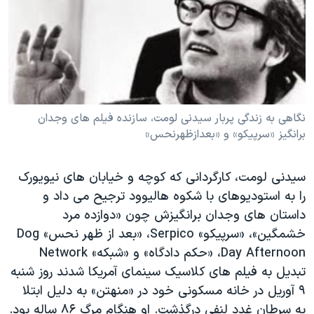
دنبال کنید
مستندها
فرهنگ و زندگی
حقوق شهروندی
انتخابات ریاست جمهوری آمریکا ۲۰۲۴
اقتصادی
حمله جمهوری اسلامی به اسرائیل
رمز مهسا
علم و فناوری
زبانهای مختلف
اسرائیل در جنگ
ورزش زنان در ایران
نگاهی به زندگی پربار سیدنی لومت، سازنده فیلم های وجدان
برانگیز «سرپیکو» و «بعدازظهرنحس»
گالری عکس
اعتراضات زن، زندگی، آزادی
آرشیو پخش زنده
مجموعه مستندهای دادخواهی
سیدنی لومت، کارگردانی که کوچه و خیابان های نیویورک
تریبونال مردمی آبان ۹۸
را به استودیوهای با شکوه هالیوود ترجیح می داد و
داستان های وجدان برانگیزش چون «دوازده مرد
دادگاه حمید نوری
خشمگین»، «سرپیکو» Serpico، «بعد از ظهر نحس» Dog
چهل سال گروگان‌گیری
Day Afternoon، «حکم دادگاه» و «شبکه» Network
قانون شفافیت دارائی کادر رهبری ایران
تبدیل به فیلم های کلاسیک سینمای آمریکا شدند روز شنبه
٩ آوریل در خانه مسکونی خود در «منهتن» به دلیل ابتلا
اعتراضات مردمی آبان ۹۸
به سرطان غدد لنفی درگذشت. او هنگام مرگ ٨۶ ساله بود.