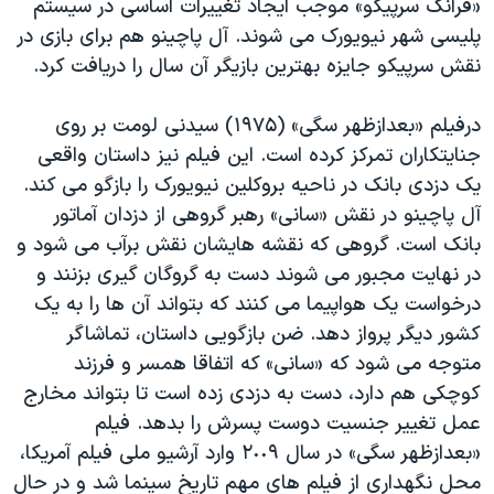
«فرانک سرپیکو» موجب ایجاد تغییرات اساسی در سیستم
پلیسی شهر نیویورک می شوند. آل پاچینو هم برای بازی در
نقش سرپیکو جایزه بهترین بازیگر آن سال را دریافت کرد.
درفیلم «بعدازظهر سگی» (١٩٧۵) سیدنی لومت بر روی
جنایتکاران تمرکز کرده است. این فیلم نیز داستان واقعی
یک دزدی بانک در ناحیه بروکلین نیویورک را بازگو می کند.
آل پاچینو در نقش «سانی» رهبر گروهی از دزدان آماتور
بانک است. گروهی که نقشه هایشان نقش برآب می شود و
در نهایت مجبور می شوند دست به گروگان گیری بزنند و
درخواست یک هواپیما می کنند که بتواند آن ها را به یک
کشور دیگر پرواز دهد. ضن بازگویی داستان، تماشاگر
متوجه می شود که «سانی» که اتفاقا همسر و فرزند
کوچکی هم دارد، دست به دزدی زده است تا بتواند مخارج
عمل تغییر جنسیت دوست پسرش را بدهد. فیلم
«بعدازظهر سگی» در سال ٢٠٠٩ وارد آرشیو ملی فیلم آمریکا،
محل نگهداری از فیلم های مهم تاریخ سینما شد و در حال