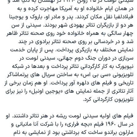
سیدنی لومت در ٢۵ ژوئن ١٩٢۴ در لهستان به دنیا آمد و
در همان ایام خانواده او به آمریکا مهاجرت کرده و به
فیلادلفیا نقل مکان کردند. پدر و مادر او، باروک و یوجینا
هر دو از بازیگران تئاتر یهودی شهر بودند. سیدنی از سن
چهار سالگی به همراه خانواده خود روی صحنه تئاتر ظاهر
شد و در خردسالی بر روی صحنه تئاتر برادوی در چند
نمایش مختلف به بازیگری پرداخت. پس از پایان خدمت
سربازی در دوران جنگ دوم جهانی، سیدنی لومت در
نیویورک به کار کارگردانی تئاتر پرداخت و بعدها در شبکه
تلویزیونی «سی بی اس» به ساختن سریال های پرتماشاگر
تاریخی و فیلم های دلهره آور پرداخت. او هم زمان برخی از
آثار تئاتری از جمله نمایش های «یوجین اونیل» را نیز برای
تلویزیون کارگردانی کرد.
فیلم های اولیه سیدنی لومت ریشه در هنر تئاتر داشتند. او
در سال ١٩۶٠ فیلم «بچه فراری» را با شرکت آنا مانیانی و
مارلون براندو ساخت که برداشتی بود از نمایشی به نام