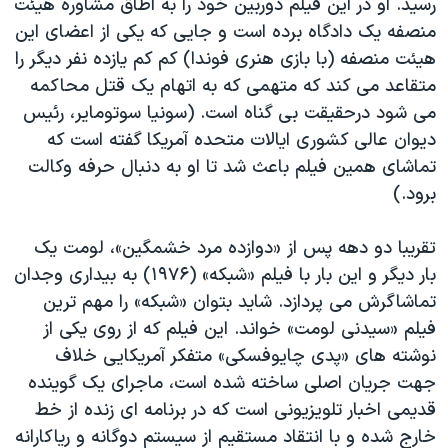
رسید. او در این فیلم دوربین خود را به اطاق مشاوره هیئت
منصفه یک دادگاه برده است و جایی که یکی از اعضای این
هیئت منصفه (با بازی هنری فوندا) کم کم یازده نفر دیگر را
متقاعد می کند که متهمی که به اتهام یک قتل محاکمه
می شود درحقیقت بی گناه است. (سونیا سوتومایر، رئیس
دیوان عالی کشوری ایالات متحده آمریکا گفته است که
تماشای همین فیلم باعث شد تا او به دنبال حرفه وکالت
برود.)
تقریبا دو دهه پس از «دوازده مرد خشمگین»، لومت یک
بار دیگر و این بار با فیلم «شبکه» (١٩٧۶) به بیداری وجدان
تماشاگرش می پردازد. شاید بتوان «شبکه» را مهم ترین
فیلم «سیدنی لومت» خواند. این فیلم که از روی یکی از
نوشته های «پدی چایوفسکی» متفکر آمریکایی خلاف
جهت جریان اصلی ساخته شده است، ماجرای یک گوینده
قدیمی اخبار تلویزیونی است که در برنامه ای زنده از خط
خارج شده و با انتقاد مستقیم از سیستم دوگانه و ریاکارانه