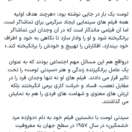
اسرائیل در جنگ
نرگس محمدی برنده جایزه نوبل صلح
لومت یک بار در جایی نوشته بود: «هرچند هدف اولیه
همه فیلم های سینمایی ایجاد سرگرمی برای تماشاگر است،
همایش محافظه‌کاران آمریکا «سی‌پک»
اما آن فیلمی ماندگار است که در آن وجدان این تماشاگر
صفحه‌های ویژه
برانگیخته شود و او را وادار سازد تا نگاهی به خود و اطراف
سفر پرزیدنت ترامپ به چین
خود بیندازد، افکارش را تهییج و خودش را برانگیخته کند.»
درواقع هم این مسائل مهم اجتماعی بودند که به عنوان
یک عامل برانگیزنده زندگی و هنر «سیدنی لومت» را تحت
تاثیر قرار می دادند. فیلم های او نه تنها وجدان فرد را در
مقابل تعصب، فساد و خیانت کاری برمی انگیختند بلکه
ارزش های معنوی و شهامت های فردی را هم به نمایش
می گذاشتند.
سیدنی لومت با نخستین فیلم خود به نام «دوازده مرد
خشمگین» در سال ١٩۵٧ در سطح جهان به معروفیت