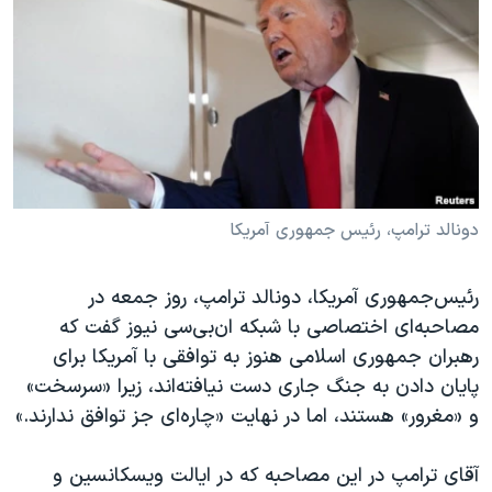
دنبال کنید
مستندها
فرهنگ و زندگی
حقوق شهروندی
انتخابات ریاست جمهوری آمریکا ۲۰۲۴
اقتصادی
حمله جمهوری اسلامی به اسرائیل
رمز مهسا
علم و فناوری
زبانهای مختلف
اسرائیل در جنگ
ورزش زنان در ایران
گالری عکس
اعتراضات زن، زندگی، آزادی
دونالد ترامپ، رئیس جمهوری آمریکا
آرشیو پخش زنده
مجموعه مستندهای دادخواهی
رئیس‌جمهوری آمریکا، دونالد ترامپ، روز جمعه در
تریبونال مردمی آبان ۹۸
مصاحبه‌ای اختصاصی با شبکه ان‌بی‌سی نیوز گفت که
دادگاه حمید نوری
رهبران جمهوری اسلامی هنوز به توافقی با آمریکا برای
چهل سال گروگان‌گیری
پایان دادن به جنگ جاری دست نیافته‌اند، زیرا «سرسخت»
و «مغرور» هستند، اما در نهایت «چاره‌ای جز توافق ندارند.»
قانون شفافیت دارائی کادر رهبری ایران
اعتراضات مردمی آبان ۹۸
آقای ترامپ در این مصاحبه که در ایالت ویسکانسین و