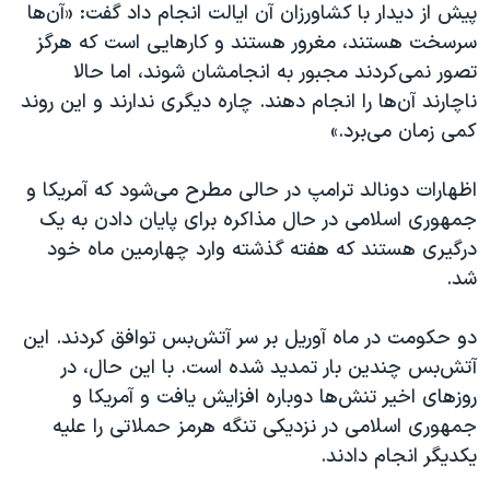
اسرائیل در جنگ
پیش از دیدار با کشاورزان آن ایالت انجام داد گفت: «آن‌ها
سرسخت هستند، مغرور هستند و کارهایی است که هرگز
نرگس محمدی برنده جایزه نوبل صلح
تصور نمی‌کردند مجبور به انجامشان شوند، اما حالا
همایش محافظه‌کاران آمریکا «سی‌پک»
ناچارند آن‌ها را انجام دهند. چاره دیگری ندارند و این روند
صفحه‌های ویژه
کمی زمان می‌برد.»
سفر پرزیدنت ترامپ به چین
اظهارات دونالد ترامپ در حالی مطرح می‌شود که آمریکا و
جمهوری اسلامی در حال مذاکره برای پایان دادن به یک
درگیری هستند که هفته گذشته وارد چهارمین ماه خود
شد.
دو حکومت در ماه آوریل بر سر آتش‌بس توافق کردند. این
آتش‌بس چندین بار تمدید شده است. با این حال، در
روزهای اخیر تنش‌ها دوباره افزایش یافت و آمریکا و
جمهوری اسلامی در نزدیکی تنگه هرمز حملاتی را علیه
یکدیگر انجام دادند.