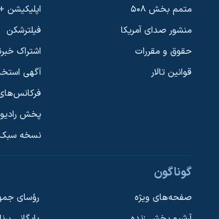
متمم بخش ۵۰۸
اپلیکیشن +VOA
منشور صدای آمریکا
فیلترشکن
حقوق و مقررات
اشتراک خبرن
قوانین تالار
آگهی استخد
فرکانس‌های 
پخش رادیو
یادگیری زبان انگلیسی
نسخه سبک 
دنبال کنید
گوناگون
صفحه‌های ویژه
رؤسای جمهو
آرشیو پخش زنده
بایگانی برن