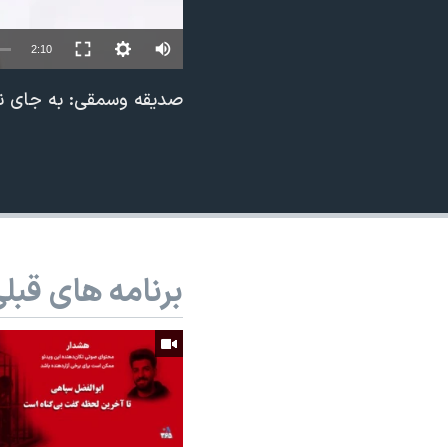
نرگس محمدی برنده جایزه نوبل صلح
2:10
همایش محافظه‌کاران آمریکا «سی‌پک»
صفحه‌های ویژه
صدیقه وسمقی: به جای ن
سفر پرزیدنت ترامپ به چین
برنامه های قبل