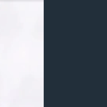
مستندها
فرهنگ و زندگی
حقوق شهروندی
انتخابات ریاست جمهوری آمریکا ۲۰۲۴
اقتصادی
حمله جمهوری اسلامی به اسرائیل
رمز مهسا
علم و فناوری
اسرائیل در جنگ
ورزش زنان در ایران
گالری عکس
اعتراضات زن، زندگی، آزادی
آرشیو پخش زنده
مجموعه مستندهای دادخواهی
تریبونال مردمی آبان ۹۸
دادگاه حمید نوری
چهل سال گروگان‌گیری
قانون شفافیت دارائی کادر رهبری ایران
اعتراضات مردمی آبان ۹۸
اسرائیل در جنگ