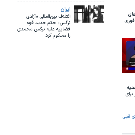
ايران
های
ائتلاف بین‌المللی «آزادی
فوری
نرگس» حکم جدید قوه
قضاییه علیه نرگس محمدی
را محکوم کرد
ليه
 براى
ی قبلی