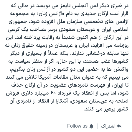
در خبری ديگر لس آنجلس تايمز می نويسد در حالی که
قرار است ارگان جديدی به نام «آژانس زنان» به مجموعه
آژانس های تخصصی سازمان ملل افزوده شود، جمهوری
اسلامی ايران و عربستان سعودی برسر تصاحب يک کرسی
در اين ارگان از هم اکنون شديداً به رقابت پرداخته اند. اين
روزنامه می افزايد، ايران و عربستان در زمينه حقوق زنان نه
تنها سابقه درخشانی ندارند، بلکه عملاً از بسياری از ديگر
کشورها عقب هستند، با اين حال، اگر از منظر سياست به
واکنش ها به حضور اين دو کشور در آژانس زنان بنگريم،
می بينيم که به عنوان مثال مقامات آمريکا تلاش می کنند
تا ايران، از فهرست نامزدهای عضويت در آن ارگان حذف
شود، اما پس از انعقاد يک قرارداد ۶۰ ميليارد دلاری فروش
اسلحه به عربستان سعودی، آشکارا از انتقاد از نامزدی آن
کشور پرهيز می کنند.
اشتراک
Follow us