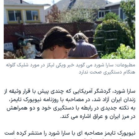
دنبال کنید
مستندها
فرهنگ و زندگی
حقوق شهروندی
انتخابات ریاست جمهوری آمریکا ۲۰۲۴
اقتصادی
حمله جمهوری اسلامی به اسرائیل
رمز مهسا
علم و فناوری
زبانهای مختلف
اسرائیل در جنگ
ورزش زنان در ایران
گالری عکس
اعتراضات زن، زندگی، آزادی
مطبوعات: سارا شورد می گويد خبر ويکی ليکز در مورد شليک گلوله
هنگام دستگيری صحت ندارد
آرشیو پخش زنده
مجموعه مستندهای دادخواهی
تریبونال مردمی آبان ۹۸
سارا شورد، گردشگر آمريکايی که چندی پيش با قرار وثيقه از
دادگاه حمید نوری
زندان ايران آزاد شد، در مصاحبه با روزنامه نيويورک تايمز،
چهل سال گروگان‌گیری
به نکته جديدی در رابطه با دستگيری خود و دو همراهش
در مرز ايران و عراق اشاره می کند.
قانون شفافیت دارائی کادر رهبری ایران
اعتراضات مردمی آبان ۹۸
نيويورک تايمز مصاحبه ای با سارا شورد را منتشر کرده است