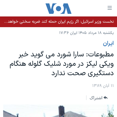
ینکهای
ابل
سترسی
نخست وزیر اسرائيل: اگر رژیم ایران حمله کند ضربه سختی خواهد خورد
خانه
هش
یکشنبه ۱۸ مرداد ۱۴۰۵ ایران ۱۷:۳۶
نسخه سبک وب‌سایت
ه
ايران
حتوای
موضوع ها
صلی
مطبوعات: سارا شورد می گويد خبر
برنامه های تلویزیونی
ایران
هش
ويکی ليکز در مورد شليک گلوله هنگام
جدول برنامه ها
ه
آمریکا
دستگيری صحت ندارد
فحه
صفحه‌های ویژه
جهان
صلی
فرکانس‌های صدای آمریکا
ورزشی
جام جهانی ۲۰۲۶
۱۱ آبان ۱۳۸۹
هش
پخش رادیویی
ه
گزیده‌ها
عملیات خشم حماسی
اشتراک
ستجو
۲۵۰سالگی آمریکا
ویژه برنامه‌ها
یادگیری زبان انگلیسی
ویدیوها
بایگانی برنامه‌های تلویزیونی