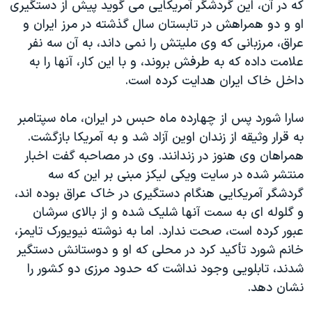
اسرائیل در جنگ
که در آن، اين گردشگر آمريکايی می گويد پيش از دستگيری
او و دو همراهش در تابستان سال گذشته در مرز ايران و
نرگس محمدی برنده جایزه نوبل صلح
عراق، مرزبانی که وی مليتش را نمی داند، به آن سه نفر
همایش محافظه‌کاران آمریکا «سی‌پک»
علامت داده که به طرفش بروند، و با اين کار، آنها را به
صفحه‌های ویژه
داخل خاک ايران هدايت کرده است.
سفر پرزیدنت ترامپ به چین
سارا شورد پس از چهارده ماه حبس در ايران، ماه سپتامبر
به قرار وثيقه از زندان اوين آزاد شد و به آمريکا بازگشت.
همراهان وی هنوز در زندانند. وی در مصاحبه گفت اخبار
منتشر شده در سايت ويکی ليکز مبنی بر اين که سه
گردشگر آمريکايی هنگام دستگيری در خاک عراق بوده اند،
و گلوله ای به سمت آنها شليک شده و از بالای سرشان
عبور کرده است، صحت ندارد. اما به نوشته نيويورک تايمز،
خانم شورد تأکيد کرد در محلی که او و دوستانش دستگير
شدند، تابلويی وجود نداشت که حدود مرزی دو کشور را
نشان دهد.