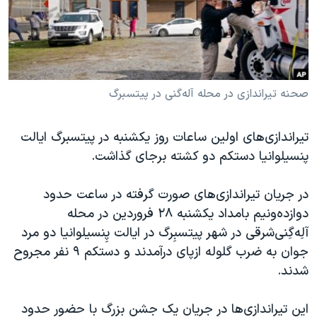
دنبال کنید
مستندها
فرهنگ و زندگی
حقوق شهروندی
انتخابات ریاست جمهوری آمریکا ۲۰۲۴
اقتصادی
حمله جمهوری اسلامی به اسرائیل
رمز مهسا
علم و فناوری
صحنه تیراندازی در محله آله‌گنی در پیتسبرگ
زبانهای مختلف
اسرائیل در جنگ
ورزش زنان در ایران
تیراندازی‌های اولین ساعات روز یکشنبه در پیتسبرگ ایالت
گالری عکس
اعتراضات زن، زندگی، آزادی
پنسیلوانیا دستکم دو کشته برجای گذاشت.
آرشیو پخش زنده
مجموعه مستندهای دادخواهی
در جریان تیراندازی‌های صورت گرفته در ساعت حدود
تریبونال مردمی آبان ۹۸
دوازده‌ونیم بامداد یکشنبه ۲۸ فروردین در محله
دادگاه حمید نوری
آلِه‌گِنی‌شرقی در شهر پیتسبِرگ در ایالت پِنسیلوانیا دو مرد
چهل سال گروگان‌گیری
جوان به ضرب گلوله ازپای درآمدند و دستکم ۹ نفر مجروح
شدند.
قانون شفافیت دارائی کادر رهبری ایران
اعتراضات مردمی آبان ۹۸
این تیراندازی‌ها در جریان یک جشن بزرگ با حضور حدود