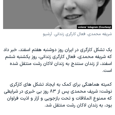
دنبال کنید
مستندها
فرهنگ و زندگی
حقوق شهروندی
انتخابات ریاست جمهوری آمریکا ۲۰۲۴
اقتصادی
حمله جمهوری اسلامی به اسرائیل
رمز مهسا
علم و فناوری
شریفه محمدی، فعال کارگری زندانی. آرشیو
زبانهای مختلف
اسرائیل در جنگ
ورزش زنان در ایران
یک تشکل کارگری در ایران روز دوشنبه هفتم اسفند، خبر داد
گالری عکس
اعتراضات زن، زندگی، آزادی
که شریفه محمدی، فعال کارگری زندانی، روز یکشنبه ششم
آرشیو پخش زنده
مجموعه مستندهای دادخواهی
اسفند، از زندان سنندج به زندان لاکان رشت منتقل شده
است.
تریبونال مردمی آبان ۹۸
دادگاه حمید نوری
کمیته هماهنگی برای کمک به ایجاد تشکل های کارگری
چهل سال گروگان‌گیری
نوشت: شریف محمدی پس از ۸۳ روز بی خبری در شرایطی
که ممنوع الملاقات و تحت بازجویی و آزار و اذیت فراوان
قانون شفافیت دارائی کادر رهبری ایران
بود، به زندان لاکان رشت منتقل شد.
اعتراضات مردمی آبان ۹۸