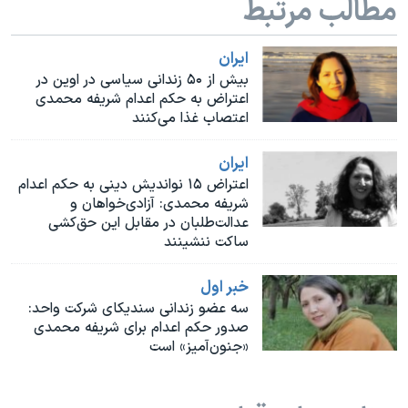
مطالب مرتبط
اسرائیل در جنگ
نرگس محمدی برنده جایزه نوبل صلح
ايران
همایش محافظه‌کاران آمریکا «سی‌پک»
بیش از ۵۰ زندانی سیاسی در اوین در
اعتراض به حکم اعدام شریفه محمدی
صفحه‌های ویژه
اعتصاب غذا می‌کنند
سفر پرزیدنت ترامپ به چین
ايران
اعتراض ۱۵ نواندیش دینی به حکم اعدام
شریفه محمدی: آزادی‌خواهان و
عدالت‌طلبان در مقابل این حق‌کشی
ساکت ننشینند
خبر اول
سه عضو زندانی سندیکای شرکت واحد:
صدور حکم اعدام برای شریفه محمدی
«جنون‌آمیز» است