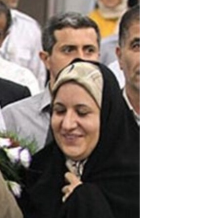
مستندها
فرهنگ و زندگی
حقوق شهروندی
انتخابات ریاست جمهوری آمریکا ۲۰۲۴
اقتصادی
حمله جمهوری اسلامی به اسرائیل
رمز مهسا
علم و فناوری
اسرائیل در جنگ
ورزش زنان در ایران
گالری عکس
اعتراضات زن، زندگی، آزادی
آرشیو پخش زنده
مجموعه مستندهای دادخواهی
تریبونال مردمی آبان ۹۸
دادگاه حمید نوری
چهل سال گروگان‌گیری
قانون شفافیت دارائی کادر رهبری ایران
اعتراضات مردمی آبان ۹۸
اسرائیل در جنگ