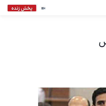
پخش زنده
س