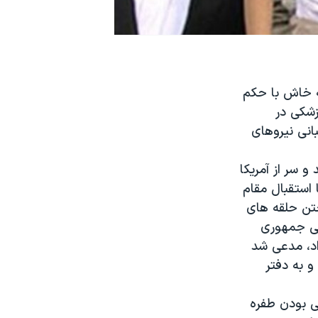
ه خاش با حکم
شکی در
انی نیروهای
ج در مدینه ۱۴ ماه طول کشید و سر از آمریکا
 استقبال مقام
تن حلقه های
نی جمهوری
اد، مدعی شد
 و به دفتر
تی بودن طفره