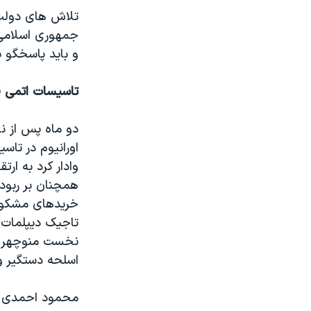
تلاش های دولت ا
جمهوری اسلامی 
و باید پاسخگو ب
تاسیسات اتمی ق
دو ماه پس از ن
اورانیوم در تاس
وادار کرد به ار
همچنان بر ربوده
خریدهای مشکوک 
تاجیک دیپلمات 
نخست منوچهر مت
اسلحه دستگیر و 