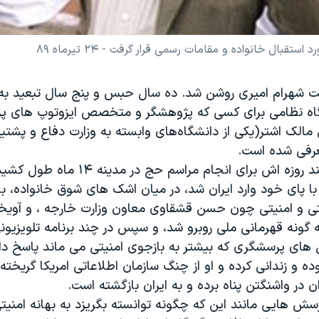
قبال خانواده و مقامات رسمی قرار گرفت - ٢۴ تیرماه ٨٩
ت شهرام امیری روشن شد. ده سال حبس و پنج سال تبعید ب
اه نظامی برای کسی که پژوهشگر و متخصص ایزوتوپ های پز
الک اشتر(یکی از دانشگاه‌های وابسته به وزارت دفاع و پشتیب
عرفی شده است.
کسی که سفر چند روزه اش برای انجام مراسم ح
با پای خود وارد ایران شد، در میان اشک های شوق خانواده، با
ی و امنیتی چون حسن قشقاوی معاون وزارت خارجه ، و آویخ
 گونه قهرمانی ملی روبرو شد، و سپس در چند برنامه تلویزیو
 های پرسشگری که بیشتر به بازجوی امنیتی می ماند پاسخ د
بوده و زندانی کرده و او از چنگ سازمان اطلاعاتی امریکا گریخته
ن در واشنگتن پناه برده و به ایران بازگشته است.
رسش هایی مانند این که چگونه توانسته بگریزد به بهانه امنی