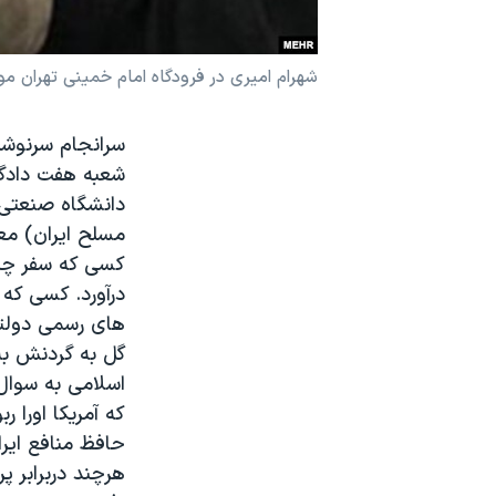
نرگس محمدی برنده جایزه نوبل صلح
همایش محافظه‌کاران آمریکا «سی‌پک»
شهرام امیری در فرودگاه امام خمینی تهران مورد است
صفحه‌های ویژه
سرانجام سرنوش
سفر پرزیدنت ترامپ به چین
شعبه هفت دادگ
دانشگاه صنعتی م
مسلح ایران) م
درآورد. کسی که 
های رسمی دولت
گل به گردنش به
اسلامی به سوال
که آمریکا اورا ر
حافظ منافع ایرا
هرچند دربرابر پ