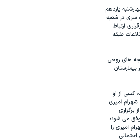
هارشنبه یازدهم
ت سری در شعبه
راری ارتباط
لاعات طبقه
نجه های روحی
 بیمارستان
 کسی از او
 شهرام امیری
 برگزاری
موفق می شوند
ام امیری را
 احتمالی