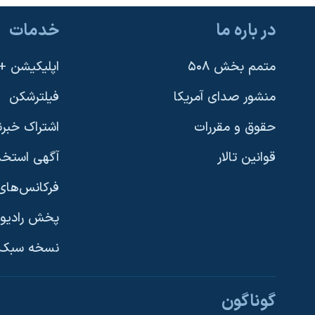
در باره ما
خدمات
متمم بخش ۵۰۸
اپلیکیشن +VOA
منشور صدای آمریکا
فیلترشکن
حقوق و مقررات
اشتراک خبرن
قوانین تالار
آگهی استخد
فرکانس‌های 
پخش رادیو
یادگیری زبان انگلیسی
نسخه سبک 
دنبال کنید
گوناگون