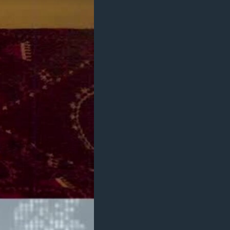
مستندها
فرهنگ و زندگی
حقوق شهروندی
انتخابات ریاست جمهوری آمریکا ۲۰۲۴
اقتصادی
حمله جمهوری اسلامی به اسرائیل
رمز مهسا
علم و فناوری
اسرائیل در جنگ
ورزش زنان در ایران
گالری عکس
اعتراضات زن، زندگی، آزادی
آرشیو پخش زنده
مجموعه مستندهای دادخواهی
تریبونال مردمی آبان ۹۸
دادگاه حمید نوری
چهل سال گروگان‌گیری
قانون شفافیت دارائی کادر رهبری ایران
اعتراضات مردمی آبان ۹۸
اسرائیل در جنگ