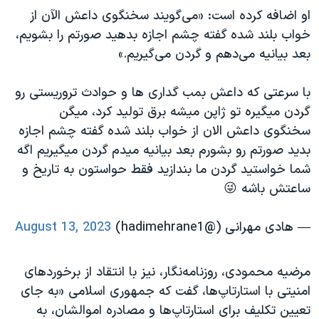
او اضافه کرده است: «می‌گویند سخنگوی داعش الآن از
خواب بلند شده گفته چشم اجازه بدهید صورتم را بشویم،
بعد بیانیه می‌دهم و گردن می‌گیریم.»
با سرعتی که داعش بمب گداری ها و حوادث تروریستی رو
گردن میگیره تو ژاپن میشه برق تولید کرد، میگن
سخنگوی داعش الان از خواب بلند شده گفته چشم اجازه
بدید صورتم رو بشورم بعد بیانیه میدم گردن میگیریم اگه
شما خواستید گردن ما بندازید فقط حواستون به تاریخ و
ساعتش باشه 😜
— هادى مهرانى (@hadimehrane1)
August 13, 2023
مرضیه محمودی، روزنامه‌نگار، نیز با انتقاد از برخوردهای
امنیتی با استارتاپ‌ها، گفت که جمهوری اسلامی «به جای
تعیین تکلیف برای استارتاپ‌ها و مصادره اموالشان، به