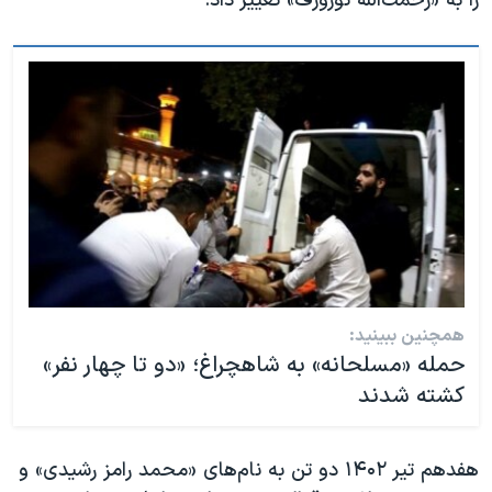
را به «رحمت‌الله نوروزف» تغییر داد.
همچنین ببینید:
حمله «مسلحانه» به شاهچراغ؛ «دو تا چهار نفر»
کشته شدند
هفدهم تیر ۱۴۰۲ دو تن به نام‌های «محمد رامز رشیدی» و