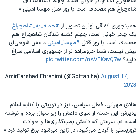
شاهچراغ یک چادر خونی است. چهلم کشته‌شدگان
شاه‌چراغ هم مصادف است با روز قتل مهسا امینی.»
همینجوری اتفاقی اولین تصویر از
#حمله_به_شاهچراغ
یک چادر خونی است، چهلم کشته شدگان شاهچراغ هم
مصادف است با روز قتل
#مهسا_امينى
داعش شوخی‌ای
بیش نیست، شما حرومزاده تر از جمهوری اسلامی سراغ
دارید؟
pic.twitter.com/oAVFKavQ7w
August 14,
— AmirFarshad Ebrahimi (@Goftaniha)
2023
هادی مهرانی، فعال سیاسی، نیز در توییتی با کنایه اعلام
پذیرش این حمله از سوی داعش را زیر سوال برده و نوشته
است: «با سرعتی که داعش بمب‌گذاری‌ها و حوادث
تروریستی را گردن می‌گیرد، در ژاپن می‌شود برق تولید کرد.»