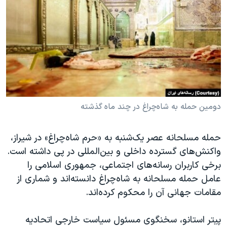
دنبال کنید
مستندها
فرهنگ و زندگی
حقوق شهروندی
انتخابات ریاست جمهوری آمریکا ۲۰۲۴
اقتصادی
حمله جمهوری اسلامی به اسرائیل
رمز مهسا
علم و فناوری
زبانهای مختلف
اسرائیل در جنگ
ورزش زنان در ایران
گالری عکس
اعتراضات زن، زندگی، آزادی
دومین حمله به شاه‌چراغ در چند ماه گذشته
آرشیو پخش زنده
مجموعه مستندهای دادخواهی
حمله مسلحانه عصر یک‌شنبه به «حرم شاه‌چراغ» در شیراز،
تریبونال مردمی آبان ۹۸
واکنش‌های گسترده داخلی و بین‌المللی در پی داشته است.
دادگاه حمید نوری
برخی کاربران رسانه‌های اجتماعی، جمهوری اسلامی را
چهل سال گروگان‌گیری
عامل حمله مسلحانه به شاه‌چراغ دانسته‌اند و شماری از
مقامات جهانی آن را محکوم کرده‌اند.
قانون شفافیت دارائی کادر رهبری ایران
اعتراضات مردمی آبان ۹۸
پیتر استانو، سخنگوی مسئول سیاست خارجی اتحادیه