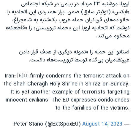
اسرائیل در جنگ
اروپا، دوشنبه ۲۳ مرداد در پیامی در شبکه اجتماعی
«ایکس» (توئیتر سابق) ضمن ابراز همدردی این اتحادیه با
نرگس محمدی برنده جایزه نوبل صلح
خانواده‌های قربانیان حمله غروب یک‌شنبه به شاه‌چراغ،
همایش محافظه‌کاران آمریکا «سی‌پک»
نوشت که اتحادیه اروپا این «حمله تروریستی» را «قاطعانه»
صفحه‌های ویژه
محکوم می‌کند.
سفر پرزیدنت ترامپ به چین
استانو این حمله را «نمونه دیگری از هدف قرار دادن
غیرنظامیان بی‌گناه توسط تروریست‌ها» دانست.
Iran: 🇪🇺 firmly condemns the terrorist attack on
the Shah Cheragh Holy Shrine in Shiraz on Sunday.
It is yet another example of terrorists targeting
innocent civilians. The EU expresses condolences
to the families of the victims.
August 14, 2023
— Peter Stano (@ExtSpoxEU)