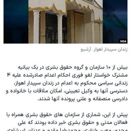
دنبال کنید
مستندها
فرهنگ و زندگی
حقوق شهروندی
انتخابات ریاست جمهوری آمریکا ۲۰۲۴
اقتصادی
حمله جمهوری اسلامی به اسرائیل
رمز مهسا
علم و فناوری
زبانهای مختلف
اسرائیل در جنگ
ورزش زنان در ایران
زندان سپیدار اهواز. آرشیو
گالری عکس
اعتراضات زن، زندگی، آزادی
بیش از ۱۰ سازمان و گروه حقوق بشری در یک بیانیه
آرشیو پخش زنده
مجموعه مستندهای دادخواهی
مشترک خواستار لغو فوری احکام اعدام صادرشده علیه ۴
تریبونال مردمی آبان ۹۸
زندانی سیاسی محکوم به اعدام در زندان سپیدار اهواز،
دسترسی آنها به وکیل تعیینی، امکان ملاقات با خانواده و
دادگاه حمید نوری
دادرسی منصفانه و علنی پرونده‌ آنها شدند.
چهل سال گروگان‌گیری
قانون شفافیت دارائی کادر رهبری ایران
پیش از این، شماری از سازمان های حقوق بشری همراه با
فعالان مدنی و حقوق بشری خبر داده بودند که علی
اعتراضات مردمی آبان ۹۸
مجدم، معین خنفری، محمدرضا مقدم و عدنان غبیشاوی