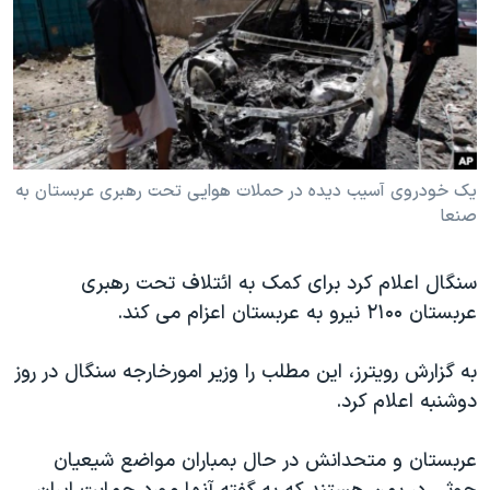
دنبال کنید
مستندها
فرهنگ و زندگی
حقوق شهروندی
انتخابات ریاست جمهوری آمریکا ۲۰۲۴
اقتصادی
حمله جمهوری اسلامی به اسرائیل
رمز مهسا
علم و فناوری
زبانهای مختلف
اسرائیل در جنگ
ورزش زنان در ایران
یک خودروی آسیب دیده در حملات هوایی تحت رهبری عربستان به
صنعا
گالری عکس
اعتراضات زن، زندگی، آزادی
آرشیو پخش زنده
مجموعه مستندهای دادخواهی
سنگال اعلام کرد برای کمک به ائتلاف تحت رهبری
تریبونال مردمی آبان ۹۸
عربستان ۲۱۰۰ نیرو به عربستان اعزام می کند.
دادگاه حمید نوری
به گزارش رویترز، این مطلب را وزیر امورخارجه سنگال در روز
چهل سال گروگان‌گیری
دوشنبه اعلام کرد.
قانون شفافیت دارائی کادر رهبری ایران
اعتراضات مردمی آبان ۹۸
عربستان و متحدانش در حال بمباران مواضع شیعیان