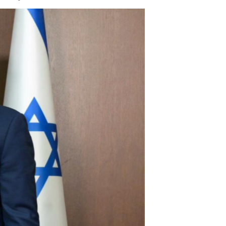
مستندها
فرهنگ و زندگی
حقوق شهروندی
انتخابات ریاست جمهوری آمریکا ۲۰۲۴
اقتصادی
حمله جمهوری اسلامی به اسرائیل
رمز مهسا
علم و فناوری
اسرائیل در جنگ
ورزش زنان در ایران
گالری عکس
اعتراضات زن، زندگی، آزادی
آرشیو پخش زنده
مجموعه مستندهای دادخواهی
تریبونال مردمی آبان ۹۸
دادگاه حمید نوری
چهل سال گروگان‌گیری
قانون شفافیت دارائی کادر رهبری ایران
اعتراضات مردمی آبان ۹۸
اسرائیل در جنگ