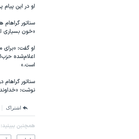
او در این پیام 
سناتور گراهام هم
«خون بسیاری از 
او گفت: «برای م
اعلام‌شده حزب‌ا
است.»
سناتور گراهام در
نوشت: «خداوند ا
اشتراک
همچنبن ببینید: