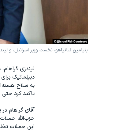
نرگس محمدی برنده جایزه نوبل صلح
همایش محافظه‌کاران آمریکا «سی‌پک»
صفحه‌های ویژه
سفر پرزیدنت ترامپ به چین
بنیامین نتانیاهو، نخست وزیر اسرائیل، و لیند
لیندزی گراهام، 
دیپلماتیک برای 
به سلاح هسته‌ا
تاکید کرد حتی د
آقای گراهام در
حزب‌الله حملات 
این حملات تخلیه