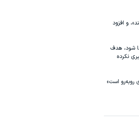
د»، و افزود
ضا شود، هدف
یری نکرده
ی روبه‌رو است»