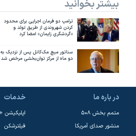
بیشتر بخوانید
ترامپ دو فرمان اجرایی برای محدود
کردن شهروندی از طریق تولد و
«گردشگری زایمان» امضا کرد
سناتور میچ مک‌کانل پس از نزدیک به
دو ماه از مرکز توان‌بخشی مرخص شد
در باره ما
خدمات
متمم بخش ۵۰۸
اپلیکیشن +VOA
منشور صدای آمریکا
فیلترشکن