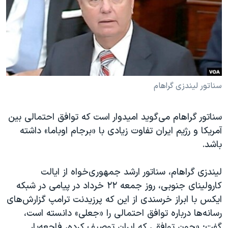
دنبال کنید
مستندها
فرهنگ و زندگی
حقوق شهروندی
انتخابات ریاست جمهوری آمریکا ۲۰۲۴
اقتصادی
حمله جمهوری اسلامی به اسرائیل
رمز مهسا
علم و فناوری
زبانهای مختلف
اسرائیل در جنگ
ورزش زنان در ایران
سناتور لیندزی گراهام
گالری عکس
اعتراضات زن، زندگی، آزادی
سناتور گراهام می‌گوید امیدوار است که توافق احتمالی بین
آرشیو پخش زنده
مجموعه مستندهای دادخواهی
آمریکا و رژیم ایران تفاوت زیادی با «برجام اوباما» داشته
تریبونال مردمی آبان ۹۸
باشد.
دادگاه حمید نوری
لیندزی گراهام، سناتور ارشد جمهوری‌خواه از ایالت
چهل سال گروگان‌گیری
کارولینای جنوبی، روز جمعه ۲۲ خرداد در پیامی در شبکه
قانون شفافیت دارائی کادر رهبری ایران
ایکس با ابراز خرسندی از این که پرزیدنت ترامپ گزارش‌های
رسانه‌ها درباره‌ توافق احتمالی را «جعلی» دانسته است،
اعتراضات مردمی آبان ۹۸
گفت: «چون توافقی که ایران توصیف کرده، فاجعه‌بار