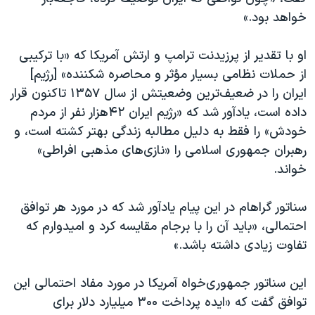
اسرائیل در جنگ
خواهد بود.»
نرگس محمدی برنده جایزه نوبل صلح
او با تقدیر از پرزیدنت ترامپ و ارتش آمریکا که «با ترکیبی
همایش محافظه‌کاران آمریکا «سی‌پک»
از حملات نظامی بسیار مؤثر و محاصره‌ شکننده» [رژیم]
صفحه‌های ویژه
ایران را در ضعیف‌ترین وضعیتش از سال ۱۳۵۷ تاکنون قرار
سفر پرزیدنت ترامپ به چین
داده است، یادآور شد که «رژیم ایران ۴۲هزار نفر از مردم
خودش» را فقط به دلیل مطالبه زندگی بهتر کشته است، و
رهبران جمهوری اسلامی را «نازی‌های مذهبی افراطی»
خواند.
سناتور گراهام در این پیام یادآور شد که در مورد هر توافق
احتمالی، «باید آن را با برجام مقایسه کرد و امیدوارم که
تفاوت زیادی داشته باشد.»
این سناتور جمهوری‌خواه آمریکا در مورد مفاد احتمالی این
توافق گفت که «ایده‌ پرداخت ۳۰۰ میلیارد دلار برای