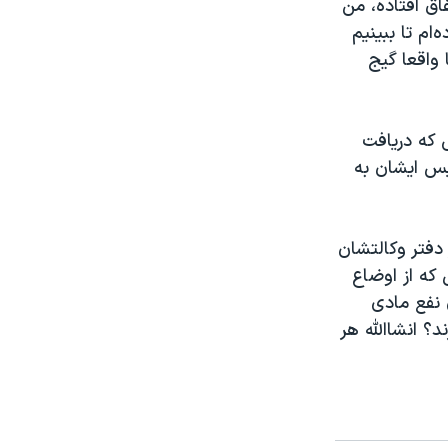
اق افتاده، من
ام تا ببینیم
 واقعا گیج
ی که دریافت
یس ایشان به
 دفتر وکالتشان
 که از اوضاع
 نفع مادی
د؟ انشاالله هر