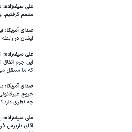
علی سیف‌زاده:
در
معمم گرفتیم. ول
صدای آمریکا:
آی
ایشان در رابطه 
علی سیف‌زاده:
ای
این جرم اتفاق ا
که ما منتقل می‌
صدای آمریکا:
در
خروج غیرقانونی
چه نظری دارد؟
علی سیف‌زاده:
به
آقای بازپرس فرم