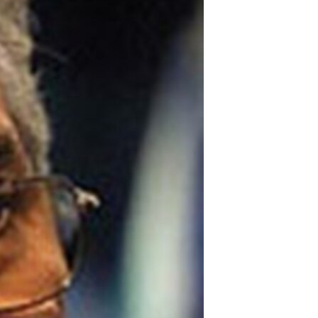
مستندها
فرهنگ و زندگی
حقوق شهروندی
انتخابات ریاست جمهوری آمریکا ۲۰۲۴
اقتصادی
حمله جمهوری اسلامی به اسرائیل
رمز مهسا
علم و فناوری
اسرائیل در جنگ
ورزش زنان در ایران
گالری عکس
اعتراضات زن، زندگی، آزادی
آرشیو پخش زنده
مجموعه مستندهای دادخواهی
تریبونال مردمی آبان ۹۸
دادگاه حمید نوری
چهل سال گروگان‌گیری
قانون شفافیت دارائی کادر رهبری ایران
اعتراضات مردمی آبان ۹۸
اسرائیل در جنگ