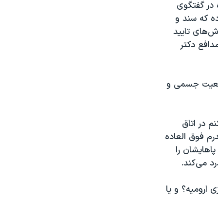
 در گفتگوی
ه که سند و
ش‌های تایید
دافع دکتر
وضعیت جسمی و
م در اتاق
رم فوق العاده
ا‌هایشان را
د می‌کند.
ی ارومیه؟ و یا