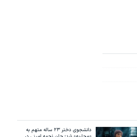
دانشجوی دختر ۲۳ ساله متهم به
«محاربه» شد؛ جان نجمه امینی در