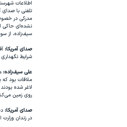
اطلاعات شهرستان
تلفنی با صدای
مدرکی در خصوص 
نشده‌ای حاکی از
سیف‌زاده، از س
صدای آمریکا:
آقا
شرایط نگهداری ا
علی سیف‌زاده:
من
ملاقات بود که پ
لاغر شده بودند 
روی زمین می‌کش
صدای آمریکا:
دقی
در زندان وزارت 