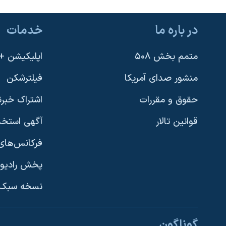
در باره ما
خدمات
متمم بخش ۵۰۸
اپلیکیشن +VOA
منشور صدای آمریکا
فیلترشکن
حقوق و مقررات
اشتراک خبرن
قوانین تالار
آگهی استخد
فرکانس‌های 
پخش رادیو
یادگیری زبان انگلیسی
نسخه سبک 
دنبال کنید
گوناگون