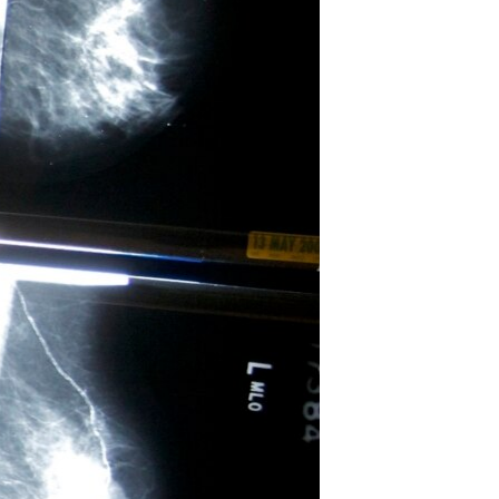
مستندها
فرهنگ و زندگی
حقوق شهروندی
انتخابات ریاست جمهوری آمریکا ۲۰۲۴
اقتصادی
حمله جمهوری اسلامی به اسرائیل
رمز مهسا
علم و فناوری
اسرائیل در جنگ
ورزش زنان در ایران
گالری عکس
اعتراضات زن، زندگی، آزادی
آرشیو پخش زنده
مجموعه مستندهای دادخواهی
تریبونال مردمی آبان ۹۸
دادگاه حمید نوری
چهل سال گروگان‌گیری
قانون شفافیت دارائی کادر رهبری ایران
اعتراضات مردمی آبان ۹۸
اسرائیل در جنگ