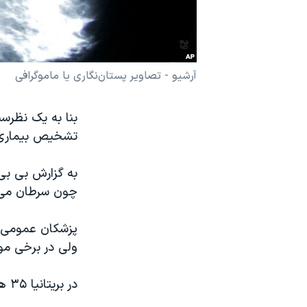
نرگس محمدی برنده جایزه نوبل صلح
همایش محافظه‌کاران آمریکا «سی‌پک»
صفحه‌های ویژه
آرشیو - تصاویر پستان‌نگاری یا ماموگرافی
سفر پرزیدنت ترامپ به چین
بنا به یک نظرسن
تشخیص بیماری‌اش باید حد اقل ۳
به گزارش بی بی 
چون سرطان می ت
پزشکان عمومی م
ولی در برخی م
در بریتانیا ۳۵ هزار نفر با یک نوع سرطان غیرقابل علاج زندگی می کنند.