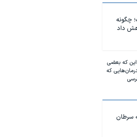
؛ چگونه
اهش داد
» (Breast Cancer Now)، می گوید این که بعضی
درمان‌هایی که
ترسی
 به سرطان