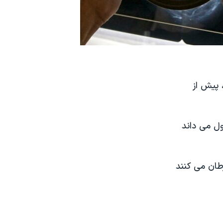
 پیش از
ول می داند
طان می کنند