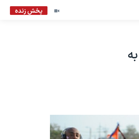
پخش زنده
 به