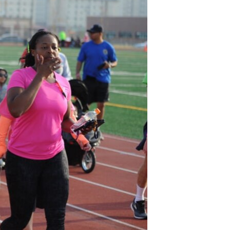
مستندها
فرهنگ و زندگی
حقوق شهروندی
انتخابات ریاست جمهوری آمریکا ۲۰۲۴
اقتصادی
حمله جمهوری اسلامی به اسرائیل
رمز مهسا
علم و فناوری
اسرائیل در جنگ
ورزش زنان در ایران
گالری عکس
اعتراضات زن، زندگی، آزادی
آرشیو پخش زنده
مجموعه مستندهای دادخواهی
تریبونال مردمی آبان ۹۸
دادگاه حمید نوری
چهل سال گروگان‌گیری
قانون شفافیت دارائی کادر رهبری ایران
اعتراضات مردمی آبان ۹۸
اسرائیل در جنگ