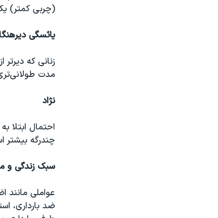
(چربی کمتر) یکی
یائسگی دیرهنگا
زنانی که دیرتر 
مدت طولانی‌تری
نژاد
احتمال ابتلا ب
چندرگه بیشتر ا
سبک زندگی و م
عواملی مانند ا
ضد بارداری، است