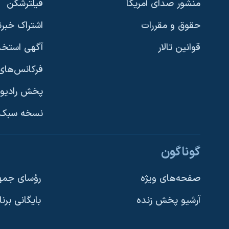
منشور صدای آمریکا
فیلترشکن
حقوق و مقررات
اشتراک خبرن
قوانین تالار
آگهی استخد
فرکانس‌های 
پخش رادیو
یادگیری زبان انگلیسی
نسخه سبک 
دنبال کنید
گوناگون
صفحه‌های ویژه
رؤسای جمهو
آرشیو پخش زنده
بایگانی برن
زبانهای مختلف