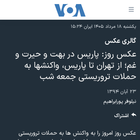
ینکهای
ابل
سترسی
یکشنبه ۱۸ مرداد ۱۴۰۵ ایران ۱۵:۲۴
خانه
هش
گالری عکس
نسخه سبک وب‌سایت
ه
عکس روز: پاریس در بهت و حیرت و
حتوای
موضوع ها
صلی
غم؛ از تهران تا پاریس، واکنشها به
برنامه های تلویزیونی
ایران
هش
حملات تروریستی جمعه شب
جدول برنامه ها
ه
آمریکا
فحه
صفحه‌های ویژه
جهان
۲۳ آبان ۱۳۹۴
صلی
فرکانس‌های صدای آمریکا
نیلوفر پورابراهیم
ورزشی
جام جهانی ۲۰۲۶
هش
پخش رادیویی
ه
گزیده‌ها
عملیات خشم حماسی
اشتراک
ستجو
۲۵۰سالگی آمریکا
ویژه برنامه‌ها
یادگیری زبان انگلیسی
عکس روز امروز را به واکنش ها به حملات تروریستی
ویدیوها
بایگانی برنامه‌های تلویزیونی