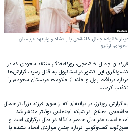
دنبال کنید
مستندها
فرهنگ و زندگی
حقوق شهروندی
انتخابات ریاست جمهوری آمریکا ۲۰۲۴
اقتصادی
حمله جمهوری اسلامی به اسرائیل
رمز مهسا
علم و فناوری
دیدار خانواده جمال خاشقجی با پادشاه و ولیعهد عربستان
زبانهای مختلف
سعودی، آرشیو
اسرائیل در جنگ
ورزش زنان در ایران
گالری عکس
اعتراضات زن، زندگی، آزادی
فرزندان جمال خاشقجی، روزنامه‌نگار منتقد سعودی که در
آرشیو پخش زنده
مجموعه مستندهای دادخواهی
کنسولگری این کشور در استانبول به قتل رسید، گزارش‌ها
درباره دریافت پول و خانه از حکومت عربستان سعودی را
تریبونال مردمی آبان ۹۸
تکذیب کردند.
دادگاه حمید نوری
چهل سال گروگان‌گیری
به گزارش رویترز، در بیانیه‌ای که از سوی فرزند بزرگ‌تر جمال
خاشقجی، صلاح، در شبکه اجتماعی توئیتر منتشر شد،
قانون شفافیت دارائی کادر رهبری ایران
آمده است: «در حال حاضر دادگاه در حال برگزاری است و
اعتراضات مردمی آبان ۹۸
هیچ‌گونه گفت‌وگویی درباره چنین مواردی انجام نشده یا