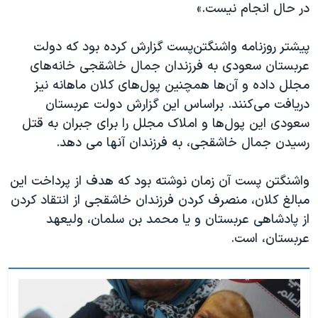
اسرائیل در جنگ
در حال انجام نیست.»
نرگس محمدی برنده جایزه نوبل صلح
پیشتر روزنامه واشنگتن‌پست گزارش کرده بود که دولت
همایش محافظه‌کاران آمریکا «سی‌پک»
عربستان سعودی به فرزندان جمال خاشقجی خانه‌های
صفحه‌های ویژه
مجلل داده و آن‌ها همچنین پول‌های کلان ماهانه نیز
دریافت می‌کنند. براساس این گزارش دولت عربستان
سفر پرزیدنت ترامپ به چین
سعودی این پول‌ها و املاک مجلل را برای جبران به قتل
رسیدن جمال خاشقجی، به فرزندان آنها می دهد.
واشنگتن پست آن زمان نوشته بود که هدف از پرداخت این
مبالغ کلان، منصرف کردن فرزندان خاشقجی از انتقاد کردن
از پادشاهی عربستان و یا محمد بن سلمان، ولیعهد
عربستان، است.