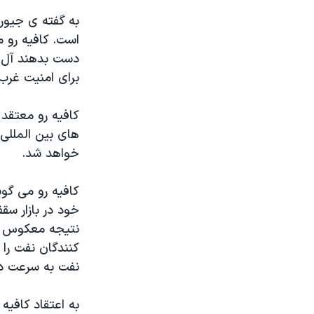
به گفته ی جیورج
است. کافیه رو م
دست بدهند آل س
برای امنیت غرب
کافیه رو معتقد
های بین المللی
خواهد شد.
کافیه رو می گو
خود در بازار سق
نتیجه معکوس دا
کنندگان نفت را 
نفت به سرعت د
به اعتقاد کافی