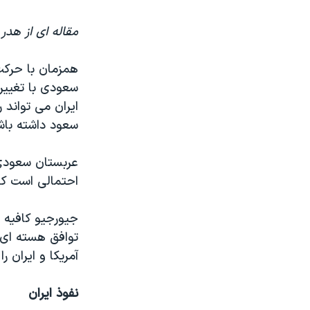
نرگس محمدی برنده جایزه نوبل صلح
مقاله ای از هدر
همایش محافظه‌کاران آمریکا «سی‌پک»
همزمان با حرکت
صفحه‌های ویژه
سعودی با تغییر
سفر پرزیدنت ترامپ به چین
ایران می تواند
سعود داشته باش
عربستان سعودی 
احتمالی است که
جیورجیو کافیه 
توافق هسته ای 
آمریکا و ایران ر
نفوذ ایران