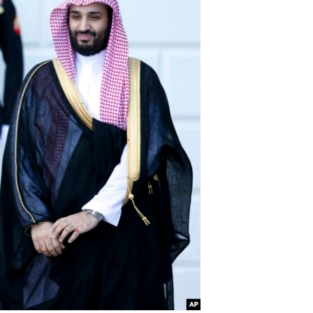
مستندها
فرهنگ و زندگی
حقوق شهروندی
انتخابات ریاست جمهوری آمریکا ۲۰۲۴
اقتصادی
حمله جمهوری اسلامی به اسرائیل
رمز مهسا
علم و فناوری
اسرائیل در جنگ
ورزش زنان در ایران
گالری عکس
اعتراضات زن، زندگی، آزادی
آرشیو پخش زنده
مجموعه مستندهای دادخواهی
تریبونال مردمی آبان ۹۸
دادگاه حمید نوری
چهل سال گروگان‌گیری
قانون شفافیت دارائی کادر رهبری ایران
اعتراضات مردمی آبان ۹۸
اسرائیل در جنگ