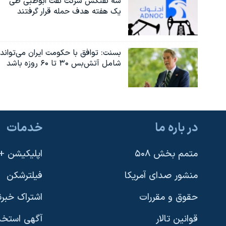
سه نفتکش شرکت نفت ابوظبی طی
یک هفته هدف حمله قرار گرفتند
بسنت: توافق با حکومت ایران می‌تواند
شامل آتش‌بس ۳۰ تا ۶۰ روزه باشد
در باره ما
خدمات
متمم بخش ۵۰۸
اپلیکیشن +VOA
منشور صدای آمریکا
فیلترشکن
حقوق و مقررات
اشتراک خبرن
قوانین تالار
آگهی استخد