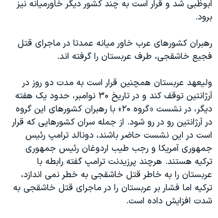
اسرائیل در جنگ
ابوظبی شد و قرار است به چند کشور دیگر خاورمیانه نیز
برود.
نرگس محمدی برنده جایزه نوبل صلح
همایش محافظه‌کاران آمریکا «سی‌پک»
رهبران کشورهای عرب خاور میانه عمدتا در ماجرای قتل
صفحه‌های ویژه
فجیع خاشقجی، طرف عربستان را گرفته اند.
سفر پرزیدنت ترامپ به چین
ولیعهد عربستان همچنین قرار است به مدت دو روز در
آرژانتین توقف کند و در تاریخ ۳۰ نوامبر، حدود یک هفته
دیگر، در نشست «گروه ۲۰» با رهبران کشورهای این گروه
در آرژانتین رو در رو شود. از جمله سران کشورهایی که قرار
است در این نشست حاضر باشند، دونالد ترامپ رئیس
جمهوری آمریکا و رجب طیب اردوغان رئیس جمهوری
ترکیه هستند. هرچند پرزیدنت ترامپ گفته رابطه با
عربستان را به خاطر قتل خاشقجی به خطر نمی اندازد،
ترکیه اما فشار بر عربستان را در ماجرای قتل خاشقجی به
شدت افزایش داده است.