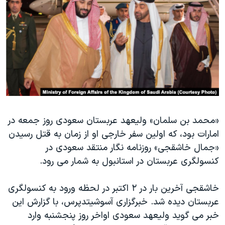
دنبال کنید
مستندها
فرهنگ و زندگی
حقوق شهروندی
انتخابات ریاست جمهوری آمریکا ۲۰۲۴
اقتصادی
حمله جمهوری اسلامی به اسرائیل
رمز مهسا
علم و فناوری
زبانهای مختلف
اسرائیل در جنگ
ورزش زنان در ایران
گالری عکس
اعتراضات زن، زندگی، آزادی
آرشیو پخش زنده
مجموعه مستندهای دادخواهی
«محمد بن سلمان» ولیعهد عربستان سعودی روز جمعه در
امارات بود، که اولین سفر خارجی او از زمان به قتل رسیدن
تریبونال مردمی آبان ۹۸
«جمال خاشقجی» روزنامه نگار منتقد سعودی در
دادگاه حمید نوری
کنسولگری عربستان در استانبول به شمار می رود.
چهل سال گروگان‌گیری
خاشقجی آخرین بار در ۲ اکتبر در لحظه ورود به کنسولگری
قانون شفافیت دارائی کادر رهبری ایران
عربستان دیده شد. خبرگزاری آسوشیتدپرس، با گزارش این
اعتراضات مردمی آبان ۹۸
خبر می گوید ولیعهد سعودی اواخر روز پنجشنبه وارد