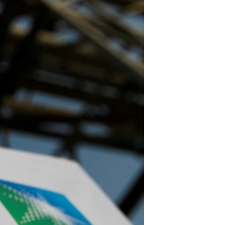
مستندها
فرهنگ و زندگی
حقوق شهروندی
انتخابات ریاست جمهوری آمریکا ۲۰۲۴
اقتصادی
حمله جمهوری اسلامی به اسرائیل
رمز مهسا
علم و فناوری
اسرائیل در جنگ
ورزش زنان در ایران
گالری عکس
اعتراضات زن، زندگی، آزادی
آرشیو پخش زنده
مجموعه مستندهای دادخواهی
تریبونال مردمی آبان ۹۸
دادگاه حمید نوری
چهل سال گروگان‌گیری
قانون شفافیت دارائی کادر رهبری ایران
اعتراضات مردمی آبان ۹۸
اسرائیل در جنگ