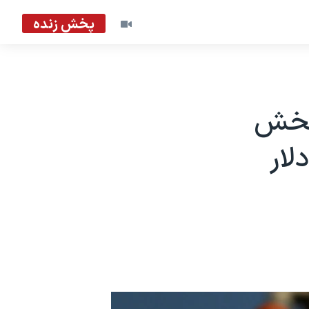
پخش زنده
بخش
یلیارد دلار