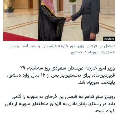
دنبال کنید
مستندها
فرهنگ و زندگی
حقوق شهروندی
انتخابات ریاست جمهوری آمریکا ۲۰۲۴
اقتصادی
حمله جمهوری اسلامی به اسرائیل
رمز مهسا
علم و فناوری
زبانهای مختلف
اسرائیل در جنگ
ورزش زنان در ایران
فیصل بن فرحان، وزیر امور خارجه عربستان، و بشار اسد، رئیس
جمهوری سوریه، در دمشق
گالری عکس
اعتراضات زن، زندگی، آزادی
آرشیو پخش زنده
مجموعه مستندهای دادخواهی
وزیر امور خارجه عربستان سعودی روز سه‌شنبه، ۲۹
تریبونال مردمی آبان ۹۸
فروردین‌ماه، برای نخستین‌بار پس از ۱۲ سال وارد دمشق،
دادگاه حمید نوری
پایتخت سوریه، شد.
چهل سال گروگان‌گیری
رویترز سفر شاهزاده فیصل بن فرحان به سوریه را گامی
قانون شفافیت دارائی کادر رهبری ایران
بلند در راستای پایان‌دادن به انزوای منطقه‌ای سوریه ارزیابی
اعتراضات مردمی آبان ۹۸
کرده است.