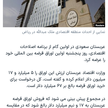
دنبال کنید
مستندها
فرهنگ و زندگی
حقوق شهروندی
انتخابات ریاست جمهوری آمریکا ۲۰۲۴
اقتصادی
حمله جمهوری اسلامی به اسرائیل
رمز مهسا
علم و فناوری
نمایی از احداث منطقه اقتصادی ملک عبدالله در ریاض
زبانهای مختلف
اسرائیل در جنگ
ورزش زنان در ایران
عربستان سعودی در اولین گام از برنامه اصلاحات
گالری عکس
اعتراضات زن، زندگی، آزادی
اقتصادی، روز پنجشنبه اولین اوراق قرضه بین المللی خود
آرشیو پخش زنده
مجموعه مستندهای دادخواهی
را عرضه کرد.
تریبونال مردمی آبان ۹۸
وزارت اقتصاد عربستان ارزش این اوراق را ۵ میلیارد و ۱۷
دادگاه حمید نوری
میلیون دلار اعلام کرده و گفته است، کل درخواست برای
چهل سال گروگان‌گیری
خرید اوراق قرضه بالغ بر ۶۷ میلیارد دلار است.
قانون شفافیت دارائی کادر رهبری ایران
در مجموع پیش بینی می شود که فروش اوراق قرضه
اعتراضات مردمی آبان ۹۸
عربستان به ۱۷ و نیم میلیارد دلار بالغ شود که در مقایسه