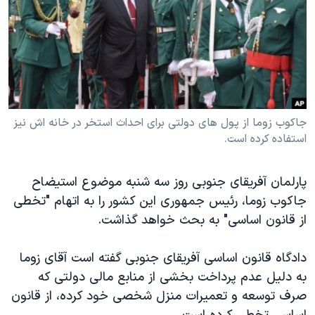
دنبال کنید
مستندها
فرهنگ و زندگی
حقوق شهروندی
انتخابات ریاست جمهوری آمریکا ۲۰۲۴
اقتصادی
حمله جمهوری اسلامی به اسرائیل
رمز مهسا
علم و فناوری
زبانهای مختلف
اسرائیل در جنگ
ورزش زنان در ایران
جاکوب زوما از پول های دولتی برای احداث استخر در خانه اش نیز
استفاده کرده است.
گالری عکس
اعتراضات زن، زندگی، آزادی
آرشیو پخش زنده
مجموعه مستندهای دادخواهی
پارلمان آفریقای جنوبی روز سه شنبه موضوع استیضاح
تریبونال مردمی آبان ۹۸
جاکوب زوما، رئیس جمهوری این کشور را به اتهام "تخطی
دادگاه حمید نوری
از قانون اساسی" به بحث خواهد گذاشت.
چهل سال گروگان‌گیری
دادگاه قانون اساسی آفریقای جنوبی گفته است آقای زوما
قانون شفافیت دارائی کادر رهبری ایران
به دلیل عدم پرداخت بخشی از منابع مالی دولتی که
اعتراضات مردمی آبان ۹۸
صرف توسعه و تعمیرات منزل شخصی خود کرده، از قانون