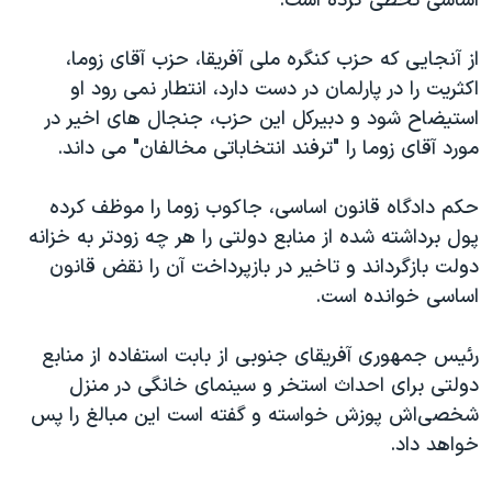
اساسی تخطی کرده است.
اسرائیل در جنگ
نرگس محمدی برنده جایزه نوبل صلح
از آنجایی که حزب کنگره ملی آفریقا، حزب آقای زوما،
همایش محافظه‌کاران آمریکا «سی‌پک»
اکثریت را در پارلمان در دست دارد، انتطار نمی رود او
استیضاح شود و دبیرکل این حزب، جنجال های اخیر در
صفحه‌های ویژه
مورد آقای زوما را "ترفند انتخاباتی مخالفان" می داند.
سفر پرزیدنت ترامپ به چین
حکم دادگاه قانون اساسی، جاکوب زوما را موظف کرده
پول برداشته شده از منابع دولتی را هر چه زودتر به خزانه
دولت بازگرداند و تاخیر در بازپرداخت آن را نقض قانون
اساسی خوانده است.
رئیس جمهوری آفریقای جنوبی از بابت استفاده از منابع
دولتی برای احداث استخر و سینمای خانگی در منزل
شخصی‌اش پوزش خواسته و گفته است این مبالغ را پس
خواهد داد.