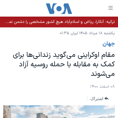
ینکهای
ابل
سترسی
ترکیه: آنکارا، ریاض و اسلام‌آباد هیچ کشور مشخصی را دشمن نمی‌دانند مگر اینکه آن کشور اقدام خصمانه‌ای انجام دهد
خانه
هش
یکشنبه ۱۸ مرداد ۱۴۰۵ ایران ۰۱:۳۵
نسخه سبک وب‌سایت
ه
جهان
حتوای
موضوع ها
صلی
مقام اوکراینی می‌گوید زندانی‌ها برای
برنامه های تلویزیونی
ایران
هش
کمک به مقابله با حمله روسیه آزاد
جدول برنامه ها
ه
آمریکا
می‌شوند
فحه
صفحه‌های ویژه
جهان
صلی
فرکانس‌های صدای آمریکا
ورزشی
جام جهانی ۲۰۲۶
۰۸ اسفند ۱۴۰۰
هش
پخش رادیویی
ه
گزیده‌ها
عملیات خشم حماسی
اشتراک
ستجو
۲۵۰سالگی آمریکا
ویژه برنامه‌ها
یادگیری زبان انگلیسی
ویدیوها
بایگانی برنامه‌های تلویزیونی