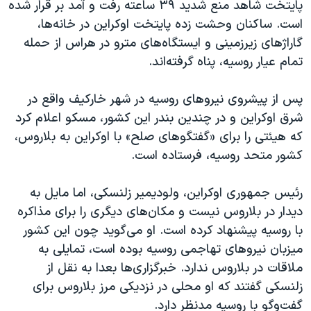
اسرائیل در جنگ
پایتخت شاهد منع شدید ۳۹ ساعته رفت و آمد بر قرار شده
است. ساکنان وحشت زده پایتخت اوکراین در خانه‌ها،
نرگس محمدی برنده جایزه نوبل صلح
گاراژهای زیرزمینی و ایستگاه‌های مترو در هراس از حمله
همایش محافظه‌کاران آمریکا «سی‌پک»
تمام عیار روسیه، پناه گرفته‌اند.
صفحه‌های ویژه
پس از پیشروی نیروهای روسیه در شهر خارکیف واقع در
سفر پرزیدنت ترامپ به چین
شرق اوکراین و در چندین بندر این کشور، مسکو اعلام کرد
که هیئتی را برای «گفتگوهای صلح» با اوکراین به بلاروس،
کشور متحد روسیه، فرستاده است.
رئیس جمهوری اوکراین، ولودیمیر زلنسکی، اما مایل به
دیدار در بلاروس نیست و مکان‌های دیگری را برای مذاکره
با روسیه پیشنهاد کرده است. او می‌گوید چون این کشور
میزبان نیروهای تهاجمی روسیه بوده است، تمایلی به
ملاقات در بلاروس ندارد. خبرگزاری‌ها بعدا به نقل از
زلنسکی گفتند که او محلی در نزدیکی مرز بلاروس برای
گفت‌وگو با روسیه مدنظر دارد.