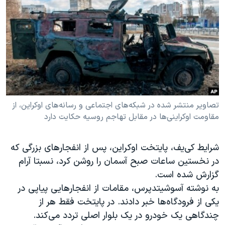
دنبال کنید
مستندها
فرهنگ و زندگی
حقوق شهروندی
انتخابات ریاست جمهوری آمریکا ۲۰۲۴
اقتصادی
حمله جمهوری اسلامی به اسرائیل
رمز مهسا
علم و فناوری
زبانهای مختلف
اسرائیل در جنگ
ورزش زنان در ایران
گالری عکس
اعتراضات زن، زندگی، آزادی
تصاویر منتشر شده در شبکه‌های اجتماعی و رسانه‌های اوکراین، از
مقاومت اوکراینی‌ها در مقابل تهاجم روسیه حکایت دارد
آرشیو پخش زنده
مجموعه مستندهای دادخواهی
تریبونال مردمی آبان ۹۸
شرایط کی‌یف، پایتخت اوکراین، پس از انفجارهای بزرگی که
دادگاه حمید نوری
در نخستین ساعات صبح آسمان را روشن کرد، نسبتا آرام
چهل سال گروگان‌گیری
گزارش شده است.
به نوشته آسوشیتدپرس، مقامات از انفجارهایی پیاپی در
قانون شفافیت دارائی کادر رهبری ایران
یکی از فرودگاه‌ها خبر دادند. در پایتخت فقط هر از
اعتراضات مردمی آبان ۹۸
چندگاهی یک خودرو در یک بلوار اصلی تردد می‌کند.