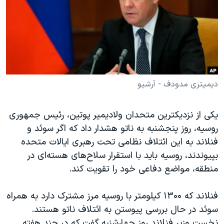
دنبال کنید
مستندها
فرهنگ و زندگی
حقوق شهروندی
انتخابات ریاست جمهوری آمریکا ۲۰۲۴
اقتصادی
حمله جمهوری اسلامی به اسرائیل
رمز مهسا
علم و فناوری
زبانهای مختلف
اسرائیل در جنگ
ورزش زنان در ایران
دیمیتری مدودف - آرشیو
گالری عکس
اعتراضات زن، زندگی، آزادی
یکی از نزدیکترین متحدان ولادیمیر پوتین، رئیس جمهوری
آرشیو پخش زنده
مجموعه مستندهای دادخواهی
روسیه، روز پنجشنبه به ناتو هشدار داد که اگر سوئد و
تریبونال مردمی آبان ۹۸
فنلاند به این ائتلاف نظامی تحت رهبری ایالات متحده
بپیوندند، روسیه باید با استقرار سلاح‌های هسته‌ای در
دادگاه حمید نوری
منطقه، مواضع دفاعی خود را تقویت کند.
چهل سال گروگان‌گیری
قانون شفافیت دارائی کادر رهبری ایران
فنلاند که ۱۳۰۰ کیلومتر با روسیه مرز مشترک دارد به همراه
سوئد در حال بررسی پیوستن به ائتلاف ناتو هستند.
اعتراضات مردمی آبان ۹۸
نخست وزیر فنلاند روز چهارشنبه گفت که در چند هفته