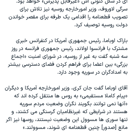
ای در شکل کنونی اش «غیرقابل پذیرش» خواهد بود.
اسرائیل در جنگ
سرگی لاوروف، وزیر امورخارجه روسیه نیز تلاش برای
نرگس محمدی برنده جایزه نوبل صلح
تصویب قطعنامه را اقدامی یک طرفه برای مقصر خواندن
همایش محافظه‌کاران آمریکا «سی‌پک»
دولت روسیه توصیف کرد
.
صفحه‌های ویژه
باراک اوباما، رئیس جمهوری آمریکا در کنفرانس خبری
سفر پرزیدنت ترامپ به چین
مشترک با فرانسوا اولاند، رئیس جمهوری فرانسه در روز
سه شنبه گفت به غیر از روسیه، در شورای امنیت «اجماع
بزرگی» بین اعضا برای فراهم کردن فضای دسترسی بیشتر
به امدادگران در سوریه وجود دارد
.
آقای اوباما گفت جان کری، وزیر امورخارجه آمریکا و دیگران
«پیام کاملا مستقیمی» به روس ها منتقل کرده اند که
«آنها نمی توانند بگویند نگران وضعیت مردم سوریه
هستند در شرایطی که غیرنظامیان گرسنگی می کشند، و
تنها سوری ها مسوول این وضعیت نیستند، روسها نیز اگر
مانع [صدور] چنین قطعنامه ای شوند، مسوولند
.»