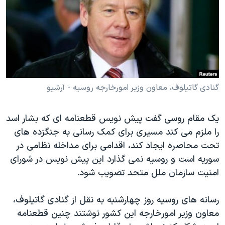
دنبال کنید
مستندها
فرهنگ و زندگی
حقوق شهروندی
انتخابات ریاست جمهوری آمریکا ۲۰۲۴
اقتصادی
حمله جمهوری اسلامی به اسرائیل
رمز مهسا
علم و فناوری
زبانهای مختلف
اسرائیل در جنگ
ورزش زنان در ایران
گنادی گاتیلوف، معاون وزیر امورخارجه روسیه - آرشیو
گالری عکس
اعتراضات زن، زندگی، آزادی
یک مقام روسی گفت پیش نویس قطعنامه ای که بشار اسد
آرشیو پخش زنده
مجموعه مستندهای دادخواهی
را ملزم می کند مسیری برای کمک رسانی به جنگزده های
تریبونال مردمی آبان ۹۸
تحت محاصره ایجاد کند، اقدامی برای مداخله نظامی در
دادگاه حمید نوری
سوریه است و روسیه نمی گذارد این پیش نویس در شورای
امنیت سازمان ملل متحد تصویب شود
.
چهل سال گروگان‌گیری
قانون شفافیت دارائی کادر رهبری ایران
رسانه های روسیه روز چهارشنبه به نقل از گنادی گاتیلوف،
اعتراضات مردمی آبان ۹۸
معاون وزیر امورخارجه این کشور نوشتند چنین قطعنامه