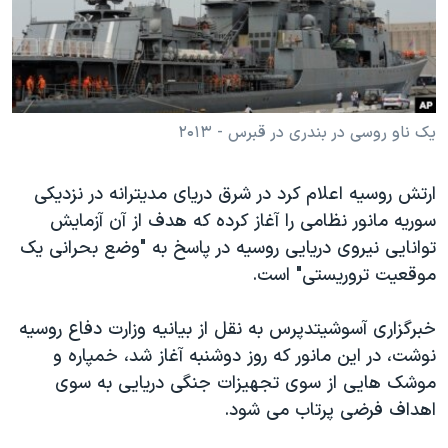
دنبال کنید
مستندها
فرهنگ و زندگی
حقوق شهروندی
انتخابات ریاست جمهوری آمریکا ۲۰۲۴
اقتصادی
حمله جمهوری اسلامی به اسرائیل
رمز مهسا
علم و فناوری
یک ناو روسی در بندری در قبرس - ۲۰۱۳
زبانهای مختلف
اسرائیل در جنگ
ورزش زنان در ایران
ارتش روسیه اعلام کرد در شرق دریای مدیترانه در نزدیکی
گالری عکس
اعتراضات زن، زندگی، آزادی
سوریه مانور نظامی را آغاز کرده که هدف از آن آزمایش
آرشیو پخش زنده
مجموعه مستندهای دادخواهی
توانایی نیروی دریایی روسیه در پاسخ به "وضع بحرانی یک
موقعیت تروریستی" است.
تریبونال مردمی آبان ۹۸
دادگاه حمید نوری
خبرگزاری آسوشیتدپرس به نقل از بیانیه وزارت دفاع روسیه
چهل سال گروگان‌گیری
نوشت، در این مانور که روز دوشنبه آغاز شد، خمپاره و
موشک هایی از سوی تجهیزات جنگی دریایی به سوی
قانون شفافیت دارائی کادر رهبری ایران
اهداف فرضی پرتاب می شود.
اعتراضات مردمی آبان ۹۸