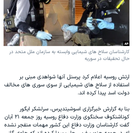
دنبال کنید
مستندها
فرهنگ و زندگی
حقوق شهروندی
انتخابات ریاست جمهوری آمریکا ۲۰۲۴
اقتصادی
حمله جمهوری اسلامی به اسرائیل
رمز مهسا
علم و فناوری
زبانهای مختلف
اسرائیل در جنگ
ورزش زنان در ایران
کارشناسان سلاح های شیمایی وابسته به سازمان ملل متحد در
حال تحقیقات در سوریه
گالری عکس
اعتراضات زن، زندگی، آزادی
آرشیو پخش زنده
مجموعه مستندهای دادخواهی
ارتش روسیه اعلام کرد پرسنل آنها شواهدی مبنی بر
تریبونال مردمی آبان ۹۸
استفاده از سلاح های شیمیایی از سوی سوری های مخالف
دادگاه حمید نوری
دولت اسد پیدا کرده اند.
چهل سال گروگان‌گیری
بنا به گزارش خبرگزاری اسوشیتدپرس، سرلشکر ایگور
قانون شفافیت دارائی کادر رهبری ایران
کوناشنکوف سخنگوی وزارت دفاع روسیه روز جمعه ۲۱ آبان
اعتراضات مردمی آبان ۹۸
گفت کارشناسان وزارت دفاع این کشور مهمات منفجر نشده