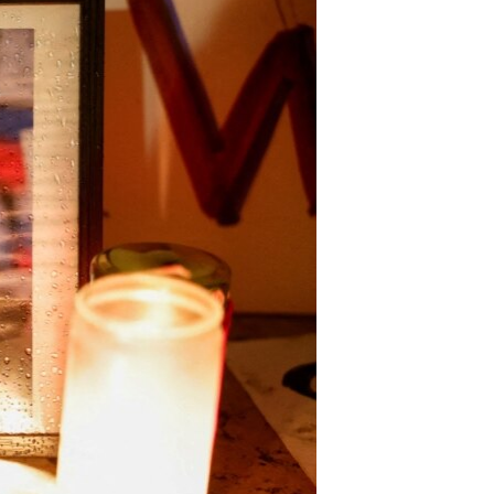
مستندها
فرهنگ و زندگی
حقوق شهروندی
انتخابات ریاست جمهوری آمریکا ۲۰۲۴
اقتصادی
حمله جمهوری اسلامی به اسرائیل
رمز مهسا
علم و فناوری
اسرائیل در جنگ
ورزش زنان در ایران
گالری عکس
اعتراضات زن، زندگی، آزادی
آرشیو پخش زنده
مجموعه مستندهای دادخواهی
تریبونال مردمی آبان ۹۸
دادگاه حمید نوری
چهل سال گروگان‌گیری
قانون شفافیت دارائی کادر رهبری ایران
اعتراضات مردمی آبان ۹۸
اسرائیل در جنگ