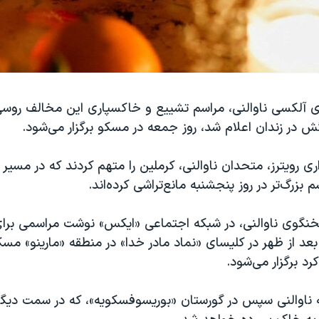
 آلکسی ناوالنی، مراسم تشییع و خاکسپاری این مخالف روسی
در زندان اعلام شد، روز جمعه در مسکو برگزار می‌شود.
ری رویترز، متحدان ناوالنی، کرملین را متهم کردند که در مسیر 
 بزرگ‌تر در روز پنجشنبه مانع‌تراشی کرده‌اند.
خنگوی ناوالنی، در شبکه اجتماعی «ایکس» نوشت مراسمی برای 
معه ساعت ۲ بعد از ظهر در کلیسای «نماد مادر خدا» در منطقه «مارینو» م
رد برگزار می‌شود.
ناوالنی سپس در گورستان «بوریسوفسکویه»، که در سمت دیگر