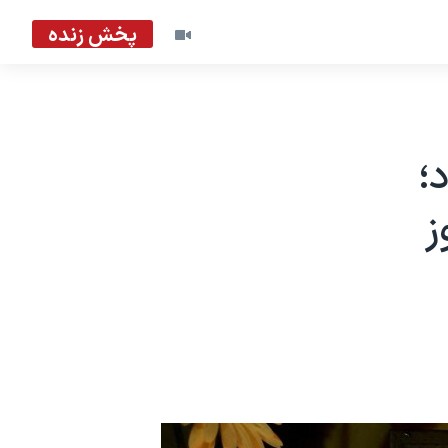
پخش زنده
؛
ز