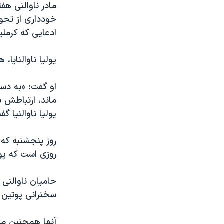
مادر ناوالنی ه
خودداری از تحوی
ادعایی که کرملین
یولیا ناوالنایا،
او گفت: «به دس
ماند، ارتباطش 
یولیا ناوالنیا گ
روز پنجشنبه که 
روزی است که پو
حامیان ناوالنی 
سخنرانی پوتین ر
آنها همچنین مقا