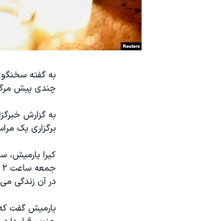
نرگس محمدی برنده جایزه نوبل صلح
همایش محافظه‌کاران آمریکا «سی‌پک»
صفحه‌های ویژه
سفر پرزیدنت ترامپ به چین
به گفته سخنگوی
چندی پیش مرگش 
به گزارش خبرگزا
برگزاری یک مراسم
کیرا یارمیش، س
ج
در آن زندگی می‌ک
یارمیش گفت که 