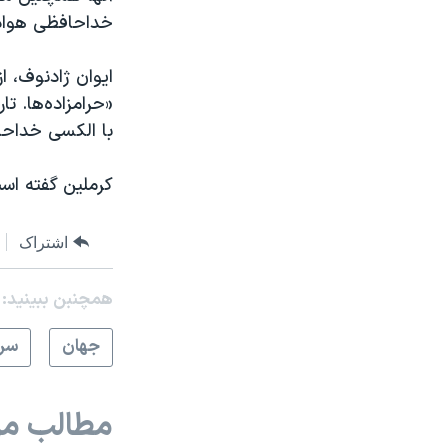
خداحافظی هوادار
ایوان ژادنوف، ا
«حرامزاده‌ها. تا
با الکسی خداحا
کرملین گفته است
اشتراک
همچنبن ببینید:
جهان
سرخ
مطالب مر