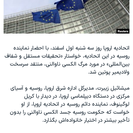
دنبال کنید
مستندها
فرهنگ و زندگی
حقوق شهروندی
انتخابات ریاست جمهوری آمریکا ۲۰۲۴
اقتصادی
حمله جمهوری اسلامی به اسرائیل
رمز مهسا
علم و فناوری
زبانهای مختلف
اتحادیه اروپا روز سه شنبه اول اسفند، با احضار نماینده
اسرائیل در جنگ
ورزش زنان در ایران
روسیه در این اتحادیه، خواستار «تحقیقات مستقل و شفاف
گالری عکس
اعتراضات زن، زندگی، آزادی
بین‌المللی» در مورد مرگ الکسی ناوالنی، منتقد سرسخت
آرشیو پخش زنده
مجموعه مستندهای دادخواهی
ولادیمیر پوتین شد.
تریبونال مردمی آبان ۹۸
میشائیل زیبرت، مدیرکل اداره شرق اروپا، روسیه و آسیای
دادگاه حمید نوری
مرکزی در دستگاه دیپلماسی اروپا، در دیدار با کریل
چهل سال گروگان‌گیری
لوگینوف، نماینده دائم روسیه در اتحادیه اروپا، از او
خواست که حکومت روسیه جسد الکسی ناوالنی را بدون
قانون شفافیت دارائی کادر رهبری ایران
تأخیر بیشتر در اختیار خانواده‌اش بگذارد.
اعتراضات مردمی آبان ۹۸