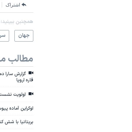
اشتراک
همچنبن ببینید:
جهان
سرخ
مطالب مر
گزارش سارا دما
قاره اروپا
اولویت نشست ره
اوکراین آماده پیوستن به اتحادیه ا
بریتانیا با شش کش