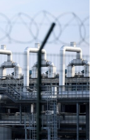
مستندها
فرهنگ و زندگی
حقوق شهروندی
انتخابات ریاست جمهوری آمریکا ۲۰۲۴
اقتصادی
حمله جمهوری اسلامی به اسرائیل
رمز مهسا
علم و فناوری
اسرائیل در جنگ
ورزش زنان در ایران
گالری عکس
اعتراضات زن، زندگی، آزادی
آرشیو پخش زنده
مجموعه مستندهای دادخواهی
تریبونال مردمی آبان ۹۸
دادگاه حمید نوری
چهل سال گروگان‌گیری
قانون شفافیت دارائی کادر رهبری ایران
اعتراضات مردمی آبان ۹۸
اسرائیل در جنگ