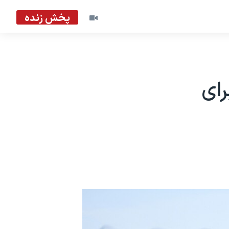
پخش زنده
رای