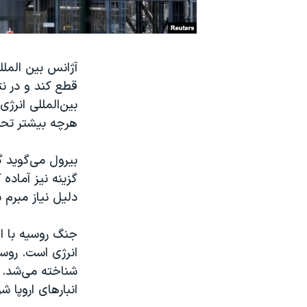
نرگس محمدی برنده جایزه نوبل صلح
همایش محافظه‌کاران آمریکا «سی‌پک»
آژانس بین الملل
صفحه‌های ویژه
قطع کند و در نت
سفر پرزیدنت ترامپ به چین
بین‌المللی انرژی
هرچه بیشتر تحو
بیرول می‌گوید گ
گزینه نیز آماده 
دلیل نیاز مبرم 
جنگ روسیه با او
انرژی است. روسیه
شناخته می‌شد. ا
انبارهای اروپا شو