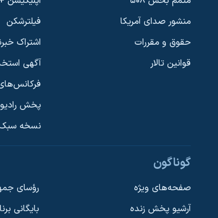
متمم بخش ۵۰۸
اپلیکیشن +VOA
منشور صدای آمریکا
فیلترشکن
حقوق و مقررات
اشتراک خبرن
قوانین تالار
آگهی استخد
فرکانس‌های 
پخش رادیو
یادگیری زبان انگلیسی
نسخه سبک 
دنبال کنید
گوناگون
صفحه‌های ویژه
رؤسای جمهو
آرشیو پخش زنده
بایگانی برن
زبانهای مختلف